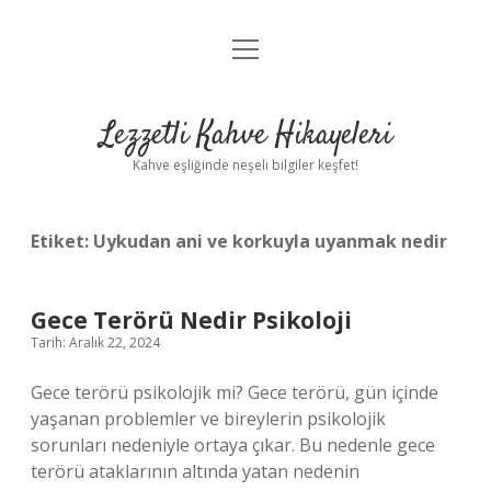
menüyü
Anasayfa
aç
Gizlilik Politikası
Lezzetli Kahve Hikayeleri
Yasal Uyarı
Kahve eşliğinde neşeli bilgiler keşfet!
Hakkımızda
Etiket:
Uykudan ani ve korkuyla uyanmak nedir
Gece Terörü Nedir Psikoloji
Tarih: Aralık 22, 2024
Gece terörü psikolojik mi? Gece terörü, gün içinde
yaşanan problemler ve bireylerin psikolojik
sorunları nedeniyle ortaya çıkar. Bu nedenle gece
terörü ataklarının altında yatan nedenin