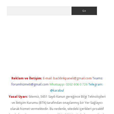
Arama
ne
Reklam ve İletişim:
E-mail:
backlinkpaneli@gmail.com
Teams:
forumhizmeti@gmail.com
Whatsapp: 0262 606 0 726
Telegram:
@karabul
Yasal Uyarı:
Sitemiz, 5651 Sayılı Kanun gereğince Bilgi Teknolojileri
ve İletişim Kurumu (BTK) tarafından onaylanmış bir Yer Sağlayıcı
olarak hizmet vermektedir. Bu nedenle, sitedeki içerikleri proaktif