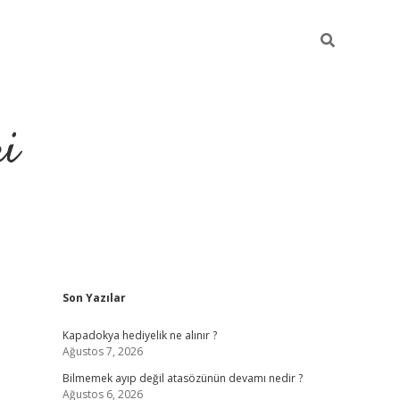
ri
Sidebar
Son Yazılar
vdcasino
Kapadokya hediyelik ne alınır ?
Ağustos 7, 2026
Bilmemek ayıp değil atasözünün devamı nedir ?
Ağustos 6, 2026