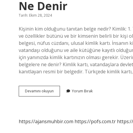
Ne Denir
Tarih: Ekim 28, 2024
Kişinin kim olduğunu tanıtan belge nedir? Kimlik: 1. 
ve özellikler bütünü ve bir kimsenin belirli bir kişi 
belgesi, nüfus cüzdanı, ulusal kimlik kartı. İnsanın 
vatandaşı olduğunu ve aile kütüğüne kayıtlı olduğun
için yanınızda kimlik kartınızın olması gerekir. Üzeri
belgelere ne denir? Kimlik kartı, vatandaşlara devlet
kanıtlayan resmi bir belgedir. Türkçede kimlik kart
Bir
Devamını okuyun
Yorum Bırak
Kişinin
Kim
Olduğunu
Gösteren
Belgeye
https://ajansmuhbir.com
https://pofs.com.tr
https:/
Ne
Denir