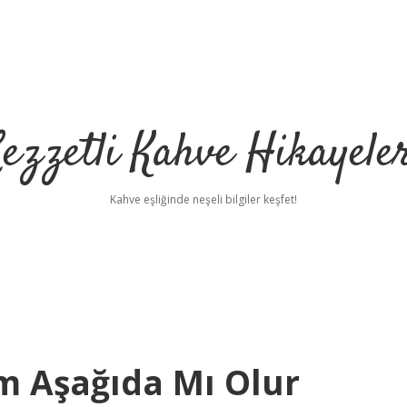
ezzetli Kahve Hikayele
Kahve eşliğinde neşeli bilgiler keşfet!
m Aşağıda Mı Olur