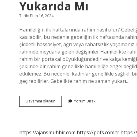
Yukarıda Mı
Tarih: Ekim 16, 2024
Hamileliğin ilk haftalarında rahim nasıl olur? Gebe
kasılabilir, bu nedenle gebeliğin ilk haftasında rahi
şiddetli hassasiyet, ağrı veya rahatsızlık yaşamanı
rahimde meydana gelen değişimler Hamilelikte rahimi
rahim bir portakal büyüklüğündedir ve kalça kemiğin
şeklinde bir rahim genellikle hamileliğe engel değild
etkilemez. Bu nedenle, kadınlar genellikle sağlıklı bi
geçirebilirler. Gebelikte rahim ne zaman yukarı…
Hamile
Devamını okuyun
Yorum Bırak
Kalınca
Rahim
Aşağıda
Mı
Olur
https://ajansmuhbir.com
https://pofs.com.tr
https:/
Yukarıda