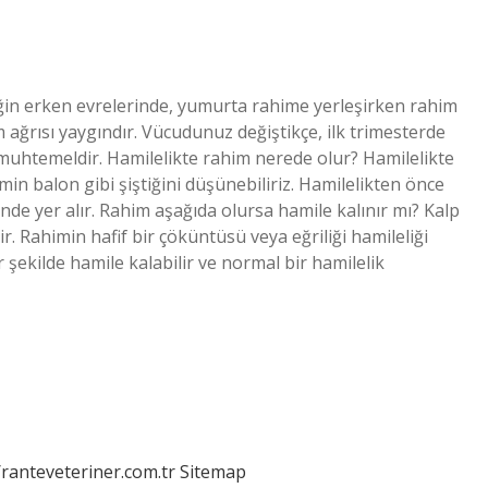
liğin erken evrelerinde, yumurta rahime yerleşirken rahim
m ağrısı yaygındır. Vücudunuz değiştikçe, ilk trimesterde
z muhtemeldir. Hamilelikte rahim nerede olur? Hamilelikte
n balon gibi şiştiğini düşünebiliriz. Hamilelikten önce
de yer alır. Rahim aşağıda olursa hamile kalınır mı? Kalp
ir. Rahimin hafif bir çöküntüsü veya eğriliği hamileliği
r şekilde hamile kalabilir ve normal bir hamilelik
/ranteveteriner.com.tr
Sitemap