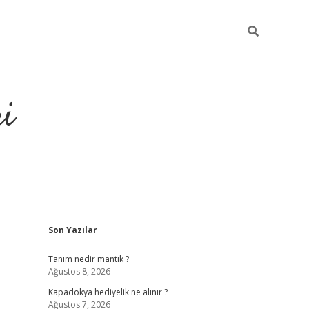
ri
Sidebar
Son Yazılar
vdcasino
Tanım nedir mantık ?
Ağustos 8, 2026
Kapadokya hediyelik ne alınır ?
Ağustos 7, 2026