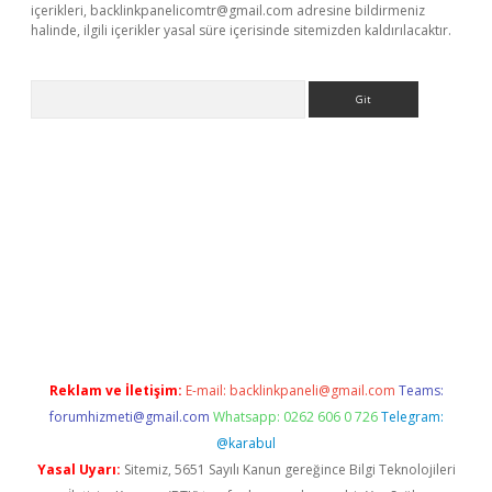
içerikleri,
backlinkpanelicomtr@gmail.com
adresine bildirmeniz
halinde, ilgili içerikler yasal süre içerisinde sitemizden kaldırılacaktır.
Arama
vdcasino.online
Reklam ve İletişim:
E-mail:
backlinkpaneli@gmail.com
Teams:
forumhizmeti@gmail.com
Whatsapp: 0262 606 0 726
Telegram:
@karabul
Yasal Uyarı:
Sitemiz, 5651 Sayılı Kanun gereğince Bilgi Teknolojileri