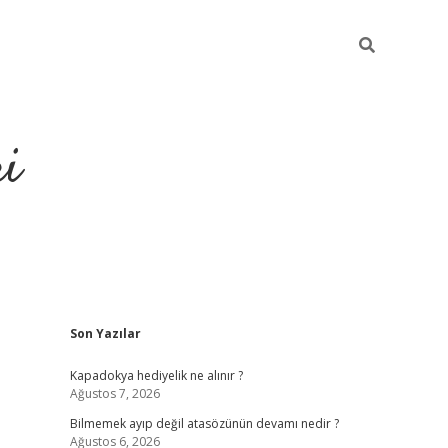
ri
Sidebar
Son Yazılar
vdcasino
Kapadokya hediyelik ne alınır ?
Ağustos 7, 2026
Bilmemek ayıp değil atasözünün devamı nedir ?
Ağustos 6, 2026