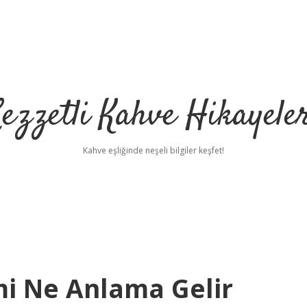
ezzetli Kahve Hikayele
Kahve eşliğinde neşeli bilgiler keşfet!
mi Ne Anlama Gelir