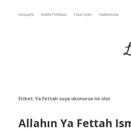
Anasayfa
Gizlilik Politikası
Yasal Uyarı
Hakkımızda
L
Etiket:
Ya Fettah suya okunursa ne olur
Allahın Ya Fettah Is