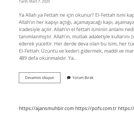
Tarih: Mart 7, 2025
Ya Allah ya Fettah ne için okunur? El-Fettah ismi kap
Allah’ın her kapıyı açtığı, açamayacağı kapı, aşamay
iradesiyle açılır. Allah’ın el fettah isminin anlamı ned
tanımlanmıştır. Allah’ın, mutlak adaletiyle kullarını 
ederek yüceltir. Her derde deva olan bu isim, her türl
El-Fettah: Üzüntü ve kederi gidermek, maddi ve man
489 defa okunmalıdır. Ya…
Allahın
Devamını okuyun
Yorum Bırak
Ya
Fettah
Ismi
Ne
Anlama
https://ajansmuhbir.com
https://pofs.com.tr
https:/
Gelir