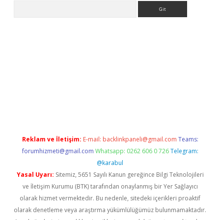
Arama
line
Reklam ve İletişim:
E-mail:
backlinkpaneli@gmail.com
Teams:
forumhizmeti@gmail.com
Whatsapp: 0262 606 0 726
Telegram:
@karabul
Yasal Uyarı:
Sitemiz, 5651 Sayılı Kanun gereğince Bilgi Teknolojileri
ve İletişim Kurumu (BTK) tarafından onaylanmış bir Yer Sağlayıcı
olarak hizmet vermektedir. Bu nedenle, sitedeki içerikleri proaktif
olarak denetleme veya araştırma yükümlülüğümüz bulunmamaktadır.