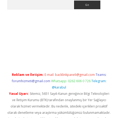
Arama
e
Reklam ve İletişim:
E-mail:
backlinkpaneli@gmail.com
Teams:
forumhizmeti@gmail.com
Whatsapp: 0262 606 0 726
Telegram:
@karabul
Yasal Uyarı:
Sitemiz, 5651 Sayılı Kanun gereğince Bilgi Teknolojileri
ve İletişim Kurumu (BTK) tarafından onaylanmış bir Yer Sağlayıcı
olarak hizmet vermektedir. Bu nedenle, sitedeki içerikleri proaktif
olarak denetleme veya araştırma yükümlülüğümüz bulunmamaktadır.