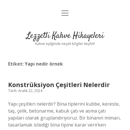
menüyü
Anasayfa
aç
Gizlilik Politikası
Lezzetli Kahve Hikayeleri
Yasal Uyarı
Kahve eşliğinde neşeli bilgiler keşfet!
Hakkımızda
Etiket:
Yapı nedir örnek
Konstrüksiyon Çeşitleri Nelerdir
Tarih: Aralık 22, 2024
Yapı çeşitleri nelerdir? Bina tiplerini kubbe, kereste,
taş, çelik, betonarme, kabuk çatı ve asma çatı
yapıları olarak gruplandırıyoruz. Bir binanın mimarı,
tasarlamak istediği bina tipine karar verirken