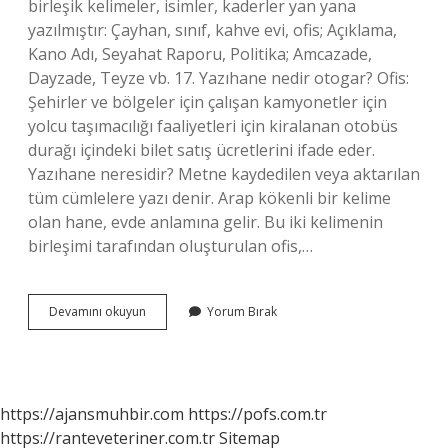
birleşik kelimeler, isimler, kaderler yan yana
yazılmıştır: Çayhan, sınıf, kahve evi, ofis; Açıklama,
Kano Adı, Seyahat Raporu, Politika; Amcazade,
Dayzade, Teyze vb. 17. Yazıhane nedir otogar? Ofis:
Şehirler ve bölgeler için çalışan kamyonetler için
yolcu taşımacılığı faaliyetleri için kiralanan otobüs
durağı içindeki bilet satış ücretlerini ifade eder.
Yazıhane neresidir? Metne kaydedilen veya aktarılan
tüm cümlelere yazı denir. Arap kökenli bir kelime
olan hane, evde anlamına gelir. Bu iki kelimenin
birleşimi tarafından oluşturulan ofis,…
Yazıhane
Devamını okuyun
Yorum Bırak
Ne
Demek
Tdk
https://ajansmuhbir.com
https://pofs.com.tr
https://ranteveteriner.com.tr
Sitemap