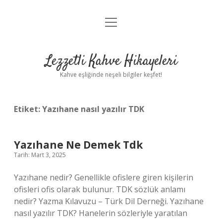
menüyü
Anasayfa
aç
Gizlilik Politikası
Lezzetli Kahve Hikayeleri
Yasal Uyarı
Kahve eşliğinde neşeli bilgiler keşfet!
Hakkımızda
Etiket:
Yazıhane nasıl yazılır TDK
Yazıhane Ne Demek Tdk
Tarih: Mart 3, 2025
Yazıhane nedir? Genellikle ofislere giren kişilerin
ofisleri ofis olarak bulunur. TDK sözlük anlamı
nedir? Yazma Kılavuzu – Türk Dil Derneği. Yazıhane
nasıl yazılır TDK? Hanelerin sözleriyle yaratılan