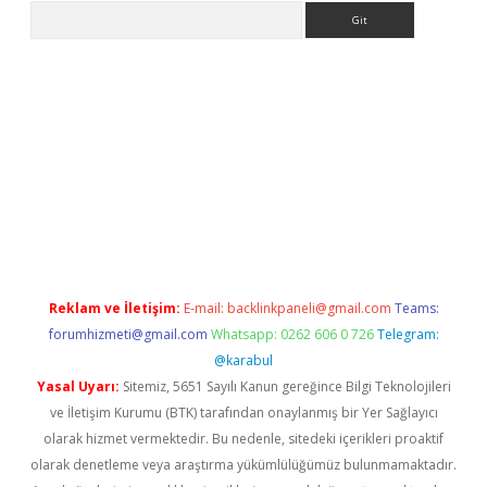
Arama
e
Reklam ve İletişim:
E-mail:
backlinkpaneli@gmail.com
Teams:
forumhizmeti@gmail.com
Whatsapp: 0262 606 0 726
Telegram:
@karabul
Yasal Uyarı:
Sitemiz, 5651 Sayılı Kanun gereğince Bilgi Teknolojileri
ve İletişim Kurumu (BTK) tarafından onaylanmış bir Yer Sağlayıcı
olarak hizmet vermektedir. Bu nedenle, sitedeki içerikleri proaktif
olarak denetleme veya araştırma yükümlülüğümüz bulunmamaktadır.