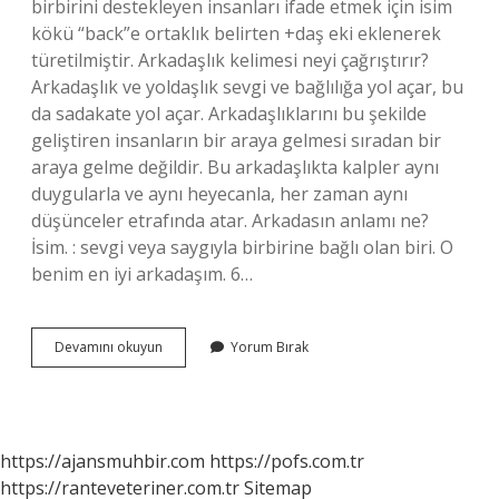
birbirini destekleyen insanları ifade etmek için isim
kökü “back”e ortaklık belirten +daş eki eklenerek
türetilmiştir. Arkadaşlık kelimesi neyi çağrıştırır?
Arkadaşlık ve yoldaşlık sevgi ve bağlılığa yol açar, bu
da sadakate yol açar. Arkadaşlıklarını bu şekilde
geliştiren insanların bir araya gelmesi sıradan bir
araya gelme değildir. Bu arkadaşlıkta kalpler aynı
duygularla ve aynı heyecanla, her zaman aynı
düşünceler etrafında atar. Arkadasın anlamı ne?
İsim. : sevgi veya saygıyla birbirine bağlı olan biri. O
benim en iyi arkadaşım. 6…
Arkadaş
Devamını okuyun
Yorum Bırak
Kelimesi
Neyi
https://ajansmuhbir.com
https://pofs.com.tr
https://ranteveteriner.com.tr
Sitemap