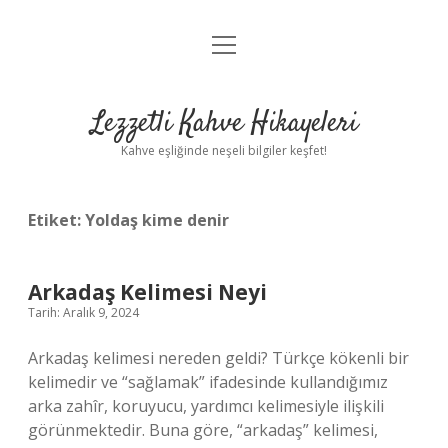
menüyü
Anasayfa
aç
Gizlilik Politikası
Lezzetli Kahve Hikayeleri
Yasal Uyarı
Kahve eşliğinde neşeli bilgiler keşfet!
Hakkımızda
Etiket:
Yoldaş kime denir
Arkadaş Kelimesi Neyi
Tarih: Aralık 9, 2024
Arkadaş kelimesi nereden geldi? Türkçe kökenli bir
kelimedir ve “sağlamak” ifadesinde kullandığımız
arka zahîr, koruyucu, yardımcı kelimesiyle ilişkili
görünmektedir. Buna göre, “arkadaş” kelimesi,