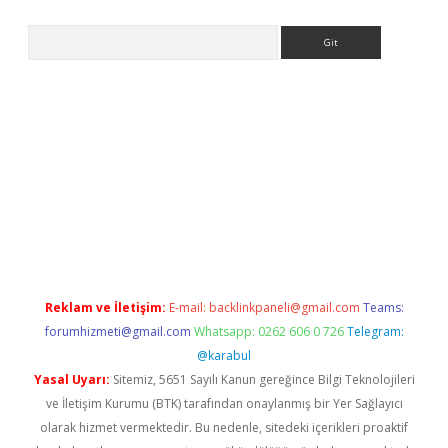
Arama
e
Reklam ve İletişim:
E-mail:
backlinkpaneli@gmail.com
Teams:
forumhizmeti@gmail.com
Whatsapp: 0262 606 0 726
Telegram:
@karabul
Yasal Uyarı:
Sitemiz, 5651 Sayılı Kanun gereğince Bilgi Teknolojileri
ve İletişim Kurumu (BTK) tarafından onaylanmış bir Yer Sağlayıcı
olarak hizmet vermektedir. Bu nedenle, sitedeki içerikleri proaktif