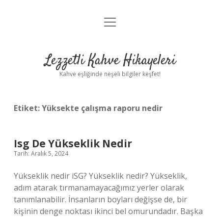
menüyü
Anasayfa
aç
Gizlilik Politikası
Lezzetli Kahve Hikayeleri
Yasal Uyarı
Kahve eşliğinde neşeli bilgiler keşfet!
Hakkımızda
Etiket:
Yüksekte çalışma raporu nedir
Isg De Yükseklik Nedir
Tarih: Aralık 5, 2024
Yükseklik nedir iSG? Yükseklik nedir? Yükseklik,
adım atarak tırmanamayacağımız yerler olarak
tanımlanabilir. İnsanların boyları değişse de, bir
kişinin denge noktası ikinci bel omurundadır. Başka