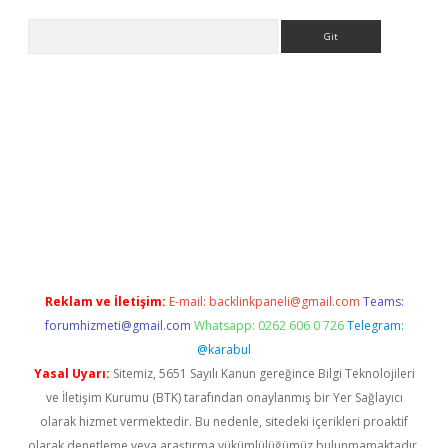
Arama
sino.online
Reklam ve İletişim:
E-mail:
backlinkpaneli@gmail.com
Teams:
forumhizmeti@gmail.com
Whatsapp: 0262 606 0 726
Telegram:
@karabul
Yasal Uyarı:
Sitemiz, 5651 Sayılı Kanun gereğince Bilgi Teknolojileri
ve İletişim Kurumu (BTK) tarafından onaylanmış bir Yer Sağlayıcı
olarak hizmet vermektedir. Bu nedenle, sitedeki içerikleri proaktif
olarak denetleme veya araştırma yükümlülüğümüz bulunmamaktadır.