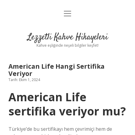
menüyü
Anasayfa
aç
Gizlilik Politikası
Lezzetli Kahve Hikayeleri
Yasal Uyarı
Kahve eşliğinde neşeli bilgiler keşfet!
Hakkımızda
American Life Hangi Sertifika
Veriyor
Tarih: Ekim 1, 2024
American Life
sertifika veriyor mu?
Türkiye’de bu sertifikayı hem çevrimiçi hem de