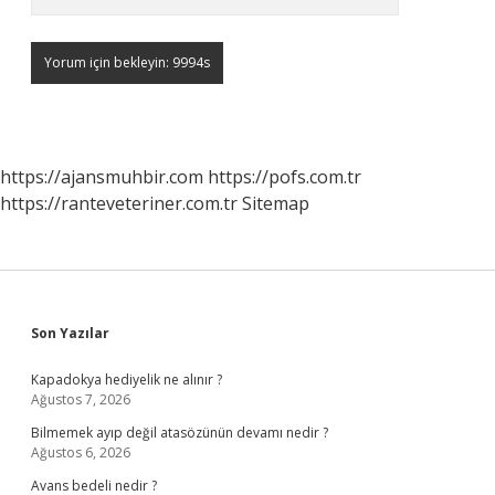
https://ajansmuhbir.com
https://pofs.com.tr
https://ranteveteriner.com.tr
Sitemap
Sidebar
Son Yazılar
Kapadokya hediyelik ne alınır ?
Ağustos 7, 2026
Bilmemek ayıp değil atasözünün devamı nedir ?
Ağustos 6, 2026
Avans bedeli nedir ?