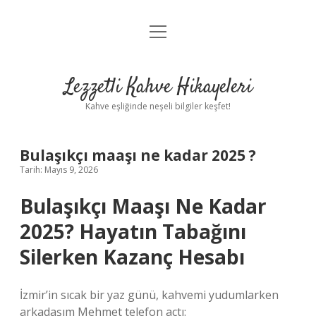
menüyü
Anasayfa
aç
Gizlilik Politikası
Lezzetli Kahve Hikayeleri
Yasal Uyarı
Kahve eşliğinde neşeli bilgiler keşfet!
Hakkımızda
Bulaşıkçı maaşı ne kadar 2025 ?
Tarih: Mayıs 9, 2026
Bulaşıkçı Maaşı Ne Kadar
2025? Hayatın Tabağını
Silerken Kazanç Hesabı
İzmir’in sıcak bir yaz günü, kahvemi yudumlarken
arkadaşım Mehmet telefon açtı: