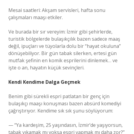
Mesai saatleri: Akşam servisleri, hafta sonu
çalışmaları maaşı etkiler.
Ve burada bir sır vereyim: İzmir gibi şehirlerde,
turistik bölgelerde bulaşıkçılık bazen sadece maaş
değil, ipuçları ve tüyolarla dolu bir “hayat okuluna”
dönüşebiliyor. Bir gün tabak silerken, ertesi gün
mutfak şefinin en komik esprilerini dinlemek… ve
işte o an, hayatın küçük sevinçleri.
Kendi Kendime Dalga Geçmek
Benim gibi sürekli espri patlatan bir genç için
bulaşıkçı maaşı konuşması bazen absürd komediyi
çağrıştırıyor. Kendime sık sık şunu söylüyorum:
— “Ya kardeşim, 25 yaşındasın, İzmir’de yaşıyorsun,
tabak yıkamak mı yoksa espri yapmak mı daha zor?”