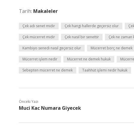
Tarih:
Makaleler
Çek adı senet midir
Çek hangi hallerde geçersiz olur
Çek
Çek mücerret midir
Çek nasıl bir senettir
Çek ne zaman ka
Kambiyo senedi nasıl geçersiz olur
Mücerret borç ne demek
Mücerret işlem nedir
Mücerret ne demek hukuk
Mücerre
Sebepten mücerret ne demek
Taahhüt işlemi nedir hukuk
Önceki Yazı
Muci Kac Numara Giyecek