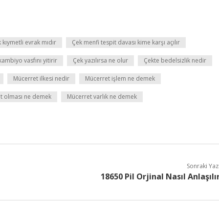
 kıymetli evrak mıdır
Çek menfi tespit davası kime karşı açılır
mbiyo vasfını yitirir
Çek yazılırsa ne olur
Çekte bedelsizlik nedir
Mücerret ilkesi nedir
Mücerret işlem ne demek
t olması ne demek
Mücerret varlık ne demek
Sonraki Yaz
18650 Pil Orjinal Nasıl Anlaşılı