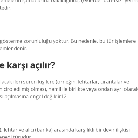
kemelerin içtihatlarına bakıldığında, çeklerde “ücretsiz” yerin
edir.
çe gösterme zorunluluğu yoktur. Bu nedenle, bu tür işlemlere
emler denir.
 karşı açılır?
alacak ileri süren kişilere (örneğin, lehtarlar, cirantalar ve
in ciro edilmiş olması, hamil ile birlikte veya ondan ayrı olara
sı açılmasına engel değildir12.
lehtar ve alıcı (banka) arasında karşılıklı bir devir ilişkisi
enedi türüdür.