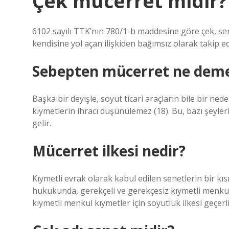
Çek mücerret midir?
6102 sayılı TTK’nın 780/1-b maddesine göre çek, sen
kendisine yol açan ilişkiden bağımsız olarak takip edi
Sebepten mücerret ne dem
Başka bir deyişle, soyut ticari araçların bile bir ned
kıymetlerin ihracı düşünülemez (18). Bu, bazı şeyle
gelir.
Mücerret ilkesi nedir?
Kıymetli evrak olarak kabul edilen senetlerin bir kıs
hukukunda, gerekçeli ve gerekçesiz kıymetli menkul
kıymetli menkul kıymetler için soyutluk ilkesi geçerli