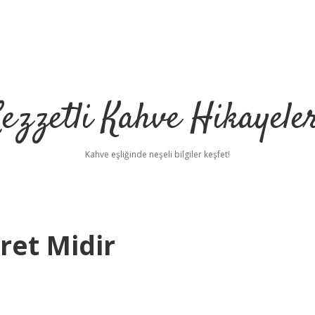
ezzetli Kahve Hikayele
Kahve eşliğinde neşeli bilgiler keşfet!
ret Midir