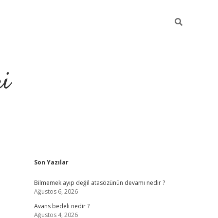
ri
Sidebar
Son Yazılar
vdcasino.onlin
Bilmemek ayıp değil atasözünün devamı nedir ?
Ağustos 6, 2026
Avans bedeli nedir ?
Ağustos 4, 2026