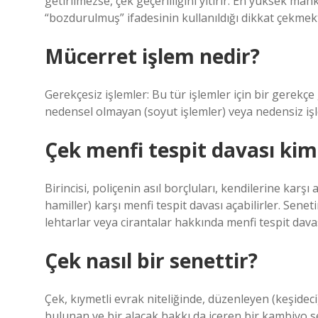
getirilmezse, çek geçerliliğini yitirir. En yüksek mah
“bozdurulmuş” ifadesinin kullanıldığı dikkat çekmekt
Mücerret işlem nedir?
Gerekçesiz işlemler: Bu tür işlemler için bir gerek
nedensel olmayan (soyut işlemler) veya nedensiz işl
Çek menfi tespit davası kime
Birincisi, poliçenin asıl borçluları, kendilerine karşı 
hamiller) karşı menfi tespit davası açabilirler. Senet
lehtarlar veya cirantalar hakkında menfi tespit dava
Çek nasıl bir senettir?
Çek, kıymetli evrak niteliğinde, düzenleyen (keşideci), 
bulunan ve bir alacak hakkı da içeren bir kambiyo s