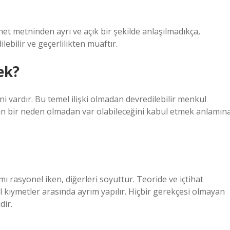
et metninden ayrı ve açık bir şekilde anlaşılmadıkça,
lebilir ve geçerlilikten muaftır.
ek?
eni vardır. Bu temel ilişki olmadan devredilebilir menkul
rin bir neden olmadan var olabileceğini kabul etmek anlamın
mı rasyonel iken, diğerleri soyuttur. Teoride ve içtihat
 kıymetler arasında ayrım yapılır. Hiçbir gerekçesi olmayan
dir.