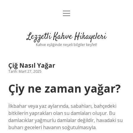
menüyü
Anasayfa
aç
Gizlilik Politikası
Lezzetli Kahve Hikayeleri
Yasal Uyarı
Kahve eşliğinde neşeli bilgiler keşfet!
Hakkımızda
Çiğ Nasıl Yağar
Tarih: Mart 27, 2025
Çiy ne zaman yağar?
İlkbahar veya yaz aylarında, sabahları, bahçedeki
bitkilerin yaprakları olan su damlaları oluşur. Bu
damlacıklar yağmurlu damlalar değildir, havadaki su
buharı geceleri havanın soğutulmasıyla.