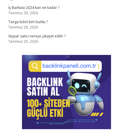
İş Bankası 2024 karı ne kadar ?
Temmuz 30, 2026
Tanga külot kim buldu ?
Temmuz 28, 2026
Seyyar satıcı nereye şikayet edilir ?
Temmuz 25, 2026