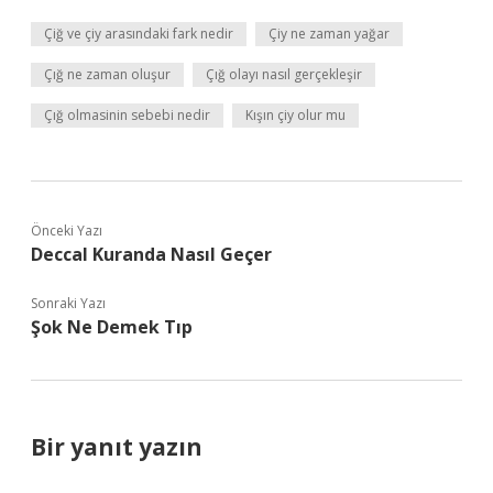
Çiğ ve çiy arasındaki fark nedir
Çiy ne zaman yağar
Çığ ne zaman oluşur
Çığ olayı nasıl gerçekleşir
Çığ olmasinin sebebi nedir
Kışın çiy olur mu
Önceki Yazı
Deccal Kuranda Nasıl Geçer
Sonraki Yazı
Şok Ne Demek Tıp
Bir yanıt yazın