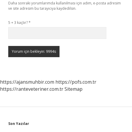
Daha sonraki yorumlarımda kullanılması için adım, e-posta adresim
ve site adresim bu tarayıcıya kaydedilsin.
5 + 3 kaçtır?
*
https://ajansmuhbir.com
https://pofs.com.tr
https://ranteveteriner.com.tr
Sitemap
Sidebar
Son Yazılar