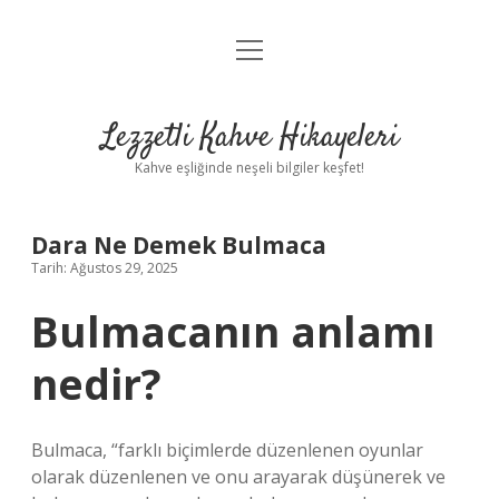
menüyü
Anasayfa
aç
Gizlilik Politikası
Lezzetli Kahve Hikayeleri
Yasal Uyarı
Kahve eşliğinde neşeli bilgiler keşfet!
Hakkımızda
Dara Ne Demek Bulmaca
Tarih: Ağustos 29, 2025
Bulmacanın anlamı
nedir?
Bulmaca, “farklı biçimlerde düzenlenen oyunlar
olarak düzenlenen ve onu arayarak düşünerek ve