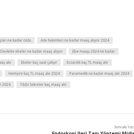
ları ne kadar oldu
Aile hekimleri ne kadar maaş alıyor 2024
Devlette ebeler ne kadar maaş alıyor
Ebe maaşı 2024 ne kadar
aş alır
Ebeler kaç saat çalışır
Eczacılık kaç TL maaş alır
Hemşire kaç TL maaş alır 2024
Paramedik ne kadar maaş alır 2024
ar 2024
Tıbbi Sekreter kaç maaş alır
Sonraki Yaz
Endoskopi Ileri Tanı Yöntemi Midi