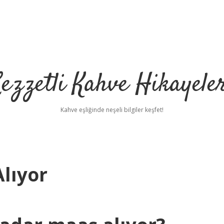
ezzetli Kahve Hikayele
Kahve eşliğinde neşeli bilgiler keşfet!
lıyor