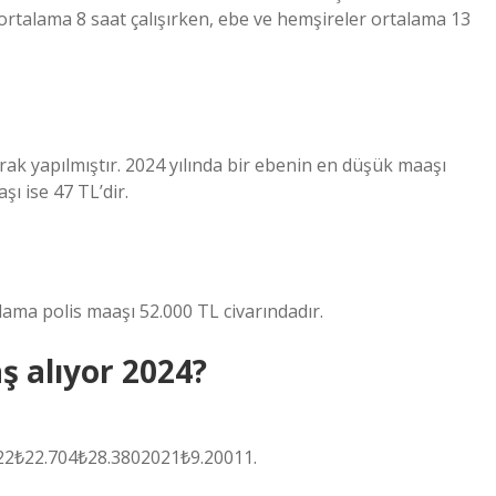
 ortalama 8 saat çalışırken, ebe ve hemşireler ortalama 13
rak yapılmıştır. 2024 yılında bir ebenin en düşük maaşı
ı ise 47 TL’dir.
alama polis maaşı 52.000 TL civarındadır.
ş alıyor 2024?
2₺22.704₺28.3802021₺9.20011.