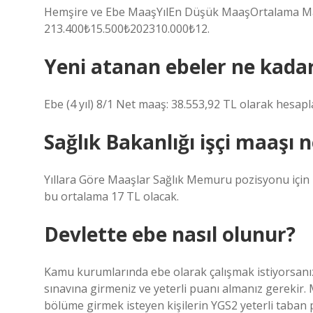
Hemşire ve Ebe MaaşYılEn Düşük MaaşOrtalama M
213.400₺15.500₺202310.000₺12.
Yeni atanan ebeler ne kada
Ebe (4 yıl) 8/1 Net maaş: 38.553,92 TL olarak hesapl
Sağlık Bakanlığı işçi maaşı 
Yıllara Göre Maaşlar Sağlık Memuru pozisyonu için 2
bu ortalama 17 TL olacak.
Devlette ebe nasıl olunur?
Kamu kurumlarında ebe olarak çalışmak istiyorsan
sınavına girmeniz ve yeterli puanı almanız gerekir. 
bölüme girmek isteyen kişilerin YGS2 yeterli taban 