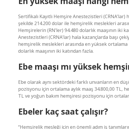
En yüksek maaşı hangi hemş
Sertifikalı Kayıtlı Hemşire Anestezistleri (CRNA’lar) h
şekilde 214.200 dolar ile hemşirelik meslekleri aras
Hemşirelerin (RN’ler) 94.480 dolarlık maaşının iki ka
Anestezistleri (CRNA’lar) hala kazançlarda başı çekiyo
hemşirelik meslekleri arasında en yüksek ortalama m
dolarlık maaşının iki katından fazla.
Ebe maaşı mı yüksek hemşi
Ebe olarak aynı sektördeki farklı unvanların en düşü
pozisyonu için ortalama aylık maaş 34.800,00 TL, h
TL ve yoğun bakım hemşiresi pozisyonu için ortalam
Ebeler kaç saat çalışır?
“Hemşirelik mesleği için en önemli adım iş tanımları