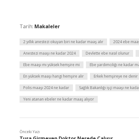
Tarih:
Makaleler
2 yıllık anestezi okuyan biri ne kadar maaş alır
2024 ebe maaş
Anestezi maaşı ne kadar 2024
Devlette ebe nasıl olunur
Ebe maaşı mı yüksek hemşire mi
Ebe yardımcılığı ne kadar ma
En yüksek maaşı hangi hemşire alir
Erkek hemşireye ne denir
Polis maaşı 2024 ne kadar
Sağlık Bakanlığı işçi maaşı ne kad
Yeni atanan ebeler ne kadar maaş alıyor
Önceki Yazı
Tusa Girmeyen Doktor Nerede Çalışır