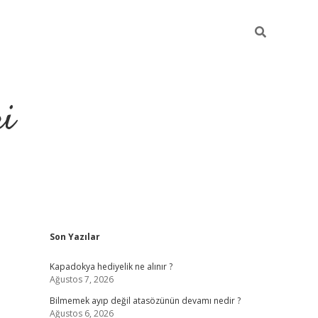
ri
Sidebar
Son Yazılar
vdcasino.onlin
Kapadokya hediyelik ne alınır ?
Ağustos 7, 2026
Bilmemek ayıp değil atasözünün devamı nedir ?
Ağustos 6, 2026