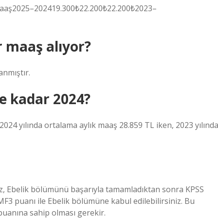
aaş2025–202419.300₺22.200₺22.200₺2023–
r maaş alıyor?
anmıştır.
ne kadar 2024?
024 yılında ortalama aylık maaş 28.859 TL iken, 2023 yılınd
ız, Ebelik bölümünü başarıyla tamamladıktan sonra KPSS
MF3 puanı ile Ebelik bölümüne kabul edilebilirsiniz. Bu
puanına sahip olması gerekir.