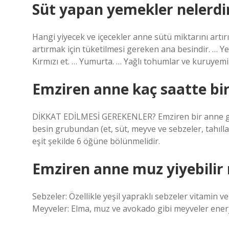
Süt yapan yemekler nelerdi
Hangi yiyecek ve içecekler anne sütü miktarını artı
artırmak için tüketilmesi gereken ana besindir. … Yeşi
Kırmızı et. … Yumurta. … Yağlı tohumlar ve kuruye
Emziren anne kaç saatte bi
DİKKAT EDİLMESİ GEREKENLER? Emziren bir anne gü
besin grubundan (et, süt, meyve ve sebzeler, tahıllar
eşit şekilde 6 öğüne bölünmelidir.
Emziren anne muz yiyebilir
Sebzeler: Özellikle yeşil yapraklı sebzeler vitamin v
Meyveler: Elma, muz ve avokado gibi meyveler enerji 