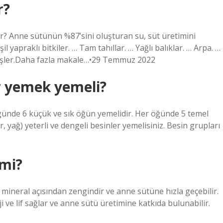
r?
rır? Anne sütünün %87’sini oluşturan su, süt üretimini
l yapraklı bitkiler. … Tam tahıllar. … Yağlı balıklar. … Arpa. …
mişler.Daha fazla makale…•29 Temmuz 2022
r yemek yemeli?
nde 6 küçük ve sık öğün yemelidir. Her öğünde 5 temel
, yağ) yeterli ve dengeli besinler yemelisiniz. Besin grupları
 mi?
e mineral açısından zengindir ve anne sütüne hızla geçebilir.
ve lif sağlar ve anne sütü üretimine katkıda bulunabilir.