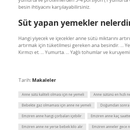
yumurta ve proteinlerden 3-4 porsiyon (1 yumurta 
besin ihtiyacını karşılayabilirsiniz.
Süt yapan yemekler nelerdi
Hangi yiyecek ve içecekler anne sütü miktarını artı
artırmak için tüketilmesi gereken ana besindir. … Yeşi
Kırmızı et. … Yumurta. … Yağlı tohumlar ve kuruye
Tarih:
Makaleler
Anne sütü kaliteli olması için ne yemeli
Anne sütünü en hızlı ne
Bebekte gaz olmaması için anne ne yemeli
Doğumdan sonra g
Emziren anne hangi çorbaları içebilir
Emziren anne kaç saatt
Emziren anne ne yerse bebek kilo alır
Emziren anneler gece n