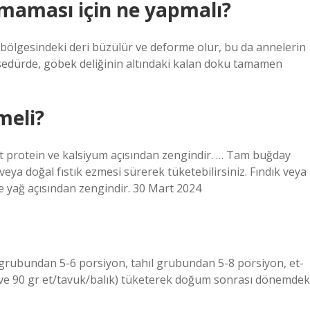
aması için ne yapmalı?
bölgesindeki deri büzülür ve deforme olur, bu da annelerin
sedürde, göbek deliğinin altındaki kalan doku tamamen
meli?
rt protein ve kalsiyum açısından zengindir. … Tam buğday
ya doğal fıstık ezmesi sürerek tüketebilirsiniz. Fındık veya
 yağ açısından zengindir. 30 Mart 2024
rubundan 5-6 porsiyon, tahıl grubundan 5-8 porsiyon, et-
ve 90 gr et/tavuk/balık) tüketerek doğum sonrası dönemdek