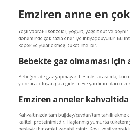
Emziren anne en çok
Yeşil yapraklı sebzeler, yoğurt, yağsız süt ve peyni
döneminde çok fazla enerjiye ihtiyaç duyulur. Bu iht
kepek ve yulaf ekmeği tüketilmelidir.
Bebekte gaz olmaması için 
Bebeğinizde gaz yapmayan besinler arasında; kuru m
yanı sıra, oluşan gazı gidermeye yardımcı olan rezen
Emziren anneler kahvaltida
Kahvaltınızda tam buğday/çavdar/tam tahıllı ekme
kaliteli proteinimizdir. Haşlanmış yumurta tüketemiy
besleyici bir omlet yapabilirsiniz. Koyu yeşil yapraklı