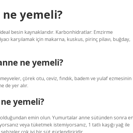
 ne yemeli?
r ideal besin kaynaklarıdır. Karbonhidratlar: Emzirme
iyacı karşılamak için makarna, kuskus, pirinç pilavı, buğday,
anne ne yemeli?
eyveler, çörek otu, ceviz, fındık, badem ve yulaf ezmesinin
e de yer alır.
 ne yemeli?
k olduğundan emin olun. Yumurtalar anne sütünden sonra e
orsanız veya tüketmek istemiyorsanız, 1 tatlı kaşığı yağ ile
 sebzeler çok iyi bir süt güçlendiricidir.