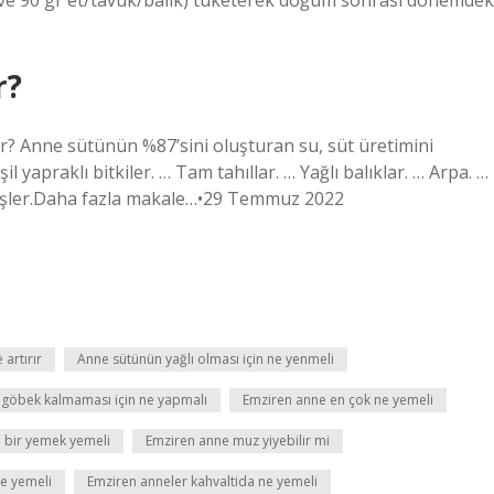
ve 90 gr et/tavuk/balık) tüketerek doğum sonrası dönemdek
r?
rır? Anne sütünün %87’sini oluşturan su, süt üretimini
l yapraklı bitkiler. … Tam tahıllar. … Yağlı balıklar. … Arpa. …
mişler.Daha fazla makale…•29 Temmuz 2022
 artırır
Anne sütünün yağlı olması için ne yenmeli
öbek kalmaması için ne yapmalı
Emziren anne en çok ne yemeli
e bir yemek yemeli
Emziren anne muz yiyebilir mi
e yemeli
Emziren anneler kahvaltida ne yemeli