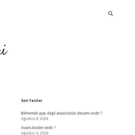
ri
Sidebar
Son Yazılar
vdcasino.onlin
Bilmemek ayıp değil atasözünün devamı nedir ?
Ağustos 6, 2026
Avans bedeli nedir ?
Ağustos 4, 2026