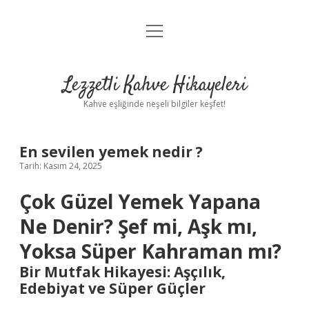
menüyü
Anasayfa
aç
Gizlilik Politikası
Lezzetli Kahve Hikayeleri
Yasal Uyarı
Kahve eşliğinde neşeli bilgiler keşfet!
Hakkımızda
En sevilen yemek nedir ?
Tarih: Kasım 24, 2025
Çok Güzel Yemek Yapana
Ne Denir? Şef mi, Aşk mı,
Yoksa Süper Kahraman mı?
Bir Mutfak Hikayesi: Aşçılık,
Edebiyat ve Süper Güçler