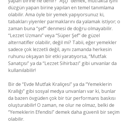
yapan birine ne denir? “Aşçı” demek, mutfakta işini
düzgün yapan birine yapılan en temel tanımlama
olabilir. Ama öyle bir yemek yapıyorsunuz ki,
tabakları yiyenler parmaklarını da yalamak istiyor; o
zaman buna “şef” denmesi de doğru olmayabilir.
“Lezzet Uzmanı” veya “Süper Şef” de güzel
alternatifler olabilir, değil mi? Tabii, eğer yemekler
sadece çok lezzetli değil, aynı zamanda herkesin
ruhunu okşayan bir etki yaratıyorsa, “Mutfak
Sanatçısı” ya da “Lezzet Sihirbazı” gibi unvanlar da
kullanılabilir!
Bir de “Evde Mutfak Kraliçesi” ya da “Yemeklerin
Krallığı” gibi sosyal medya unvanları var ki, bunlar
da bazen övgüden çok bir tür performans baskısı
oluşturabilir! O zaman, ne olur ne olmaz, belki de
“Yemeklerin Efendisi” demek daha güvenli bir seçim
olabilir.