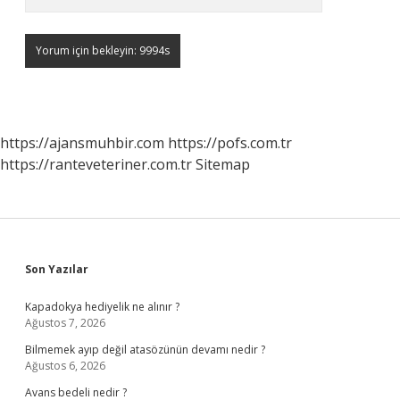
https://ajansmuhbir.com
https://pofs.com.tr
https://ranteveteriner.com.tr
Sitemap
Sidebar
Son Yazılar
Kapadokya hediyelik ne alınır ?
Ağustos 7, 2026
Bilmemek ayıp değil atasözünün devamı nedir ?
Ağustos 6, 2026
Avans bedeli nedir ?