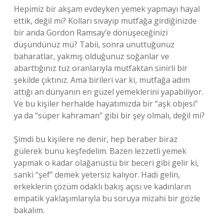
Hepimiz bir akşam evdeyken yemek yapmayı hayal
ettik, değil mi? Kolları sıvayıp mutfağa girdiğinizde
bir anda Gordon Ramsay’e dönüşeceğinizi
düşündünüz mü? Tabii, sonra unuttuğunuz
baharatlar, yakmış olduğunuz soğanlar ve
abarttığınız tuz oranlarıyla mutfaktan sinirli bir
şekilde çıktınız. Ama birileri var ki, mutfağa adım
attığı an dünyanın en güzel yemeklerini yapabiliyor.
Ve bu kişiler herhalde hayatımızda bir “aşk objesi”
ya da “süper kahraman” gibi bir şey olmalı, değil mi?
Şimdi bu kişilere ne denir, hep beraber biraz
gülerek bunu keşfedelim. Bazen lezzetli yemek
yapmak o kadar olağanüstü bir beceri gibi gelir ki,
sanki “şef” demek yetersiz kalıyor. Hadi gelin,
erkeklerin çözüm odaklı bakış açısı ve kadınların
empatik yaklaşımlarıyla bu soruya mizahi bir gözle
bakalım.