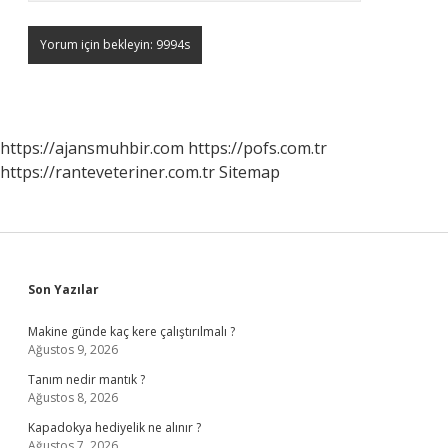
https://ajansmuhbir.com
https://pofs.com.tr
https://ranteveteriner.com.tr
Sitemap
Sidebar
Son Yazılar
Makine günde kaç kere çalıştırılmalı ?
Ağustos 9, 2026
Tanım nedir mantık ?
Ağustos 8, 2026
Kapadokya hediyelik ne alınır ?
Ağustos 7, 2026