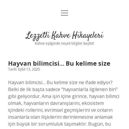
menüyü
Anasayfa
aç
Gizlilik Politikası
Lezzetli Kahve Hikayeleri
Yasal Uyarı
Kahve eşliğinde neşeli bilgiler keşfet!
Hakkımızda
Hayvan bilimcisi… Bu kelime size
Tarih: Eylül 13, 2025
Hayvan bilimcisi… Bu kelime size ne ifade ediyor?
Belki de ilk başta sadece “hayvanlarla ilgilenen biri”
gibi geliyordur. Ama işin içine girince, hayvan bilimci
olmak, hayvanların davranışlarını, ekosistem
içindeki rollerini, evrimsel geçmişlerini ve onların
insanlarla olan ilişkilerini derinlemesine anlamak
için büyük bir sorumluluk taşımaktır. Bugün, bu