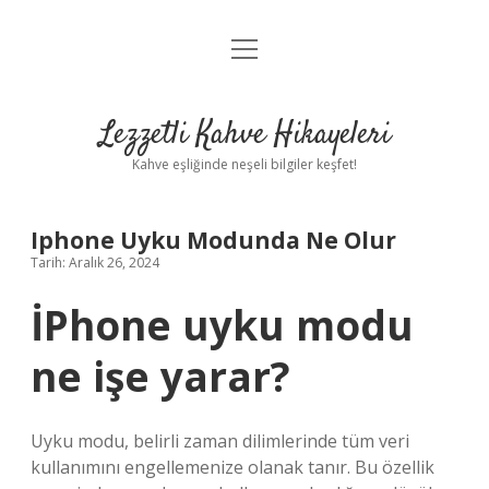
menüyü
Anasayfa
aç
Gizlilik Politikası
Lezzetli Kahve Hikayeleri
Yasal Uyarı
Kahve eşliğinde neşeli bilgiler keşfet!
Hakkımızda
Iphone Uyku Modunda Ne Olur
Tarih: Aralık 26, 2024
İPhone uyku modu
ne işe yarar?
Uyku modu, belirli zaman dilimlerinde tüm veri
kullanımını engellemenize olanak tanır. Bu özellik