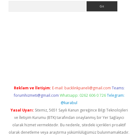
Arama
ne
Reklam ve İletişim:
E-mail:
backlinkpaneli@gmail.com
Teams:
forumhizmeti@gmail.com
Whatsapp: 0262 606 0 726
Telegram:
@karabul
Yasal Uyarı:
Sitemiz, 5651 Sayılı Kanun gereğince Bilgi Teknolojileri
ve İletişim Kurumu (BTK) tarafından onaylanmış bir Yer Sağlayıcı
olarak hizmet vermektedir. Bu nedenle, sitedeki içerikleri proaktif
olarak denetleme veya araştırma yükümlülüğümüz bulunmamaktadır.