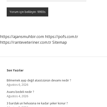
https://ajansmuhbir.com
https://pofs.com.tr
https://ranteveteriner.com.tr
Sitemap
Sidebar
Son Yazılar
Bilmemek ayıp değil atasözünün devamı nedir ?
Ağustos 6, 2026
Avans bedeli nedir ?
Ağustos 4, 2026
3 bardak un helvasına ne kadar şeker konur ?