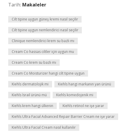
Tarih:
Makaleler
Cilt tipine uygun güneş kremi nasıl seçilir
Cilt tipine uygun nemlendirici nasıl seçilir
Clinique nemlendirici krem su bazlı mı
Cream Co hassas ciltler için uygun mu
Cream Co krem su bazlı mı
Cream Co Moisturizer hangi cilt tipine uygun
Kiehls dermatolojik mi
Kiehls hangi markanın yan ürünü
Kiehls İsrail ürünü mü
Kiehls komedojenik mi
Kiehls krem hangi ülkenin
Kiehls retinol ne işe yarar
Kiehls Ultra Facial Advanced Repair Barrier Cream ne işe yarar
Kiehls Ultra Facial Cream nasıl kullanılır