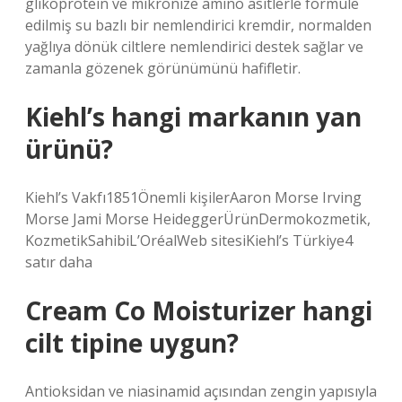
glikoprotein ve mikronize amino asitlerle formüle
edilmiş su bazlı bir nemlendirici kremdir, normalden
yağlıya dönük ciltlere nemlendirici destek sağlar ve
zamanla gözenek görünümünü hafifletir.
Kiehl’s hangi markanın yan
ürünü?
Kiehl’s Vakfı1851Önemli kişilerAaron Morse Irving
Morse Jami Morse HeideggerÜrünDermokozmetik,
KozmetikSahibiL’OréalWeb sitesiKiehl’s Türkiye4
satır daha
Cream Co Moisturizer hangi
cilt tipine uygun?
Antioksidan ve niasinamid açısından zengin yapısıyla