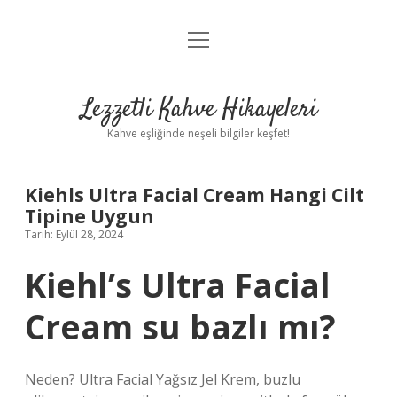
menüyü
Anasayfa
aç
Gizlilik Politikası
Lezzetli Kahve Hikayeleri
Yasal Uyarı
Kahve eşliğinde neşeli bilgiler keşfet!
Hakkımızda
Kiehls Ultra Facial Cream Hangi Cilt
Tipine Uygun
Tarih: Eylül 28, 2024
Kiehl’s Ultra Facial
Cream su bazlı mı?
Neden? Ultra Facial Yağsız Jel Krem, buzlu