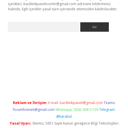
içerikleri,
backlinkpanelicomtr@gmail.com
adresine bildirmeniz
halinde, ilgili içerikler yasal süre içerisinde sitemizden kaldırılacaktır.
Arama
online
Reklam ve İletişim:
E-mail:
backlinkpaneli@gmail.com
Teams:
forumhizmeti@gmail.com
Whatsapp: 0262 606 0 726
Telegram:
@karabul
Yasal Uyarı:
Sitemiz, 5651 Sayılı Kanun gereğince Bilgi Teknolojileri