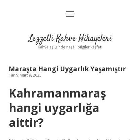
menüyü
Anasayfa
aç
Gizlilik Politikası
Lezzetli Kahve Hikayeleri
Yasal Uyarı
Kahve eşliğinde neşeli bilgiler keşfet!
Hakkımızda
Maraşta Hangi Uygarlık Yaşamıştır
Tarih: Mart 9, 2025
Kahramanmaraş
hangi uygarlığa
aittir?