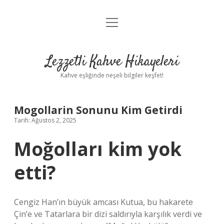
menüyü
Anasayfa
aç
Gizlilik Politikası
Lezzetli Kahve Hikayeleri
Yasal Uyarı
Kahve eşliğinde neşeli bilgiler keşfet!
Hakkımızda
Mogollarin Sonunu Kim Getirdi
Tarih: Ağustos 2, 2025
Moğolları kim yok
etti?
Cengiz Han’ın büyük amcası Kutua, bu hakarete
Çin’e ve Tatarlara bir dizi saldırıyla karşılık verdi ve