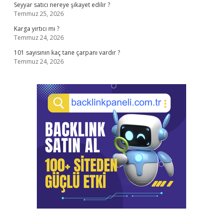
Seyyar satıcı nereye şikayet edilir ?
Temmuz 25, 2026
Karga yırtıcı mı ?
Temmuz 24, 2026
101 sayısının kaç tane çarpanı vardır ?
Temmuz 24, 2026