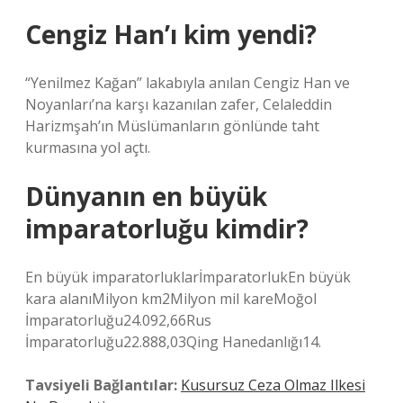
Cengiz Han’ı kim yendi?
“Yenilmez Kağan” lakabıyla anılan Cengiz Han ve
Noyanları’na karşı kazanılan zafer, Celaleddin
Harizmşah’ın Müslümanların gönlünde taht
kurmasına yol açtı.
Dünyanın en büyük
imparatorluğu kimdir?
En büyük imparatorluklarİmparatorlukEn büyük
kara alanıMilyon km2Milyon mil kareMoğol
İmparatorluğu24.092,66Rus
İmparatorluğu22.888,03Qing Hanedanlığı14.
Tavsiyeli Bağlantılar:
Kusursuz Ceza Olmaz Ilkesi