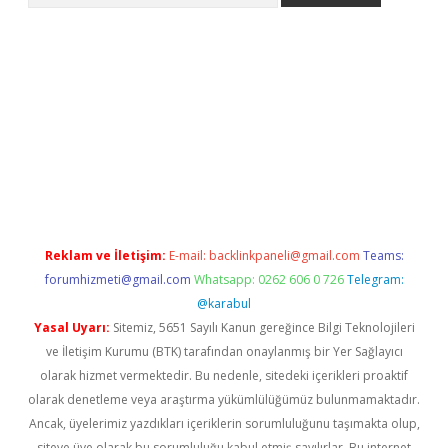
o.online
Reklam ve İletişim:
E-mail:
backlinkpaneli@gmail.com
Teams:
forumhizmeti@gmail.com
Whatsapp: 0262 606 0 726
Telegram:
@karabul
Yasal Uyarı:
Sitemiz, 5651 Sayılı Kanun gereğince Bilgi Teknolojileri
ve İletişim Kurumu (BTK) tarafından onaylanmış bir Yer Sağlayıcı
olarak hizmet vermektedir. Bu nedenle, sitedeki içerikleri proaktif
olarak denetleme veya araştırma yükümlülüğümüz bulunmamaktadır.
Ancak, üyelerimiz yazdıkları içeriklerin sorumluluğunu taşımakta olup,
siteye üye olarak bu sorumluluğu kabul etmiş sayılırlar. Bu internet