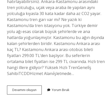
hatırlayabilirsiniz. Ankara-Kastamonu arasındaki
tren yolculuğu, uçak veya araba ile yapılan aynı
yolculuğa kıyasla 30 kata kadar daha az CO2 yayar.
Kastamonu tren garı var mı? Ne yazık ki
Kastamonu’da tren istasyonu yok. Türkiye demir
yolu ağı esas olarak büyük şehirlerde ve ana
hatlarda yoğunlaşmıştır. Kastamonu bu ağın dışında
kalan şehirlerden biridir. Kastamonu Ankara arası
kaç TL? Kastamonu Ankara arası otobüs bileti
fiyatları 299.00 TL’den başlıyor. Bu seferlerin
ortalama bilet fiyatları ise 299 TL civarında. Hızlı tren
hangi illere gidiyor? Yüksek Hızlı TrenGenelİş
SahibiTCDDHizmet Alanıİşletmede…
Kastamonu
Devamını okuyun
Yorum Bırak
Ankara
Arası
Tren
Var