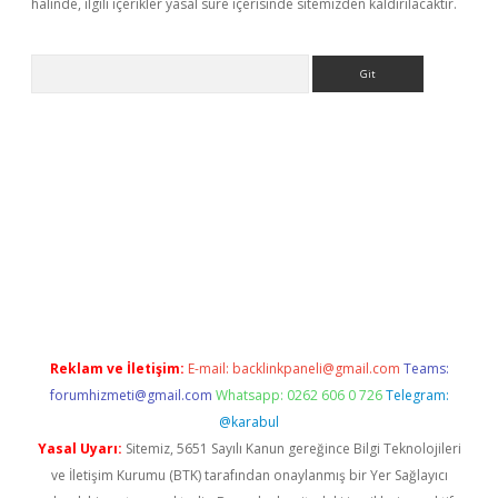
halinde, ilgili içerikler yasal süre içerisinde sitemizden kaldırılacaktır.
Arama
e
Reklam ve İletişim:
E-mail:
backlinkpaneli@gmail.com
Teams:
forumhizmeti@gmail.com
Whatsapp: 0262 606 0 726
Telegram:
@karabul
Yasal Uyarı:
Sitemiz, 5651 Sayılı Kanun gereğince Bilgi Teknolojileri
ve İletişim Kurumu (BTK) tarafından onaylanmış bir Yer Sağlayıcı