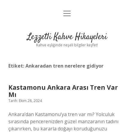
menüyü
Anasayfa
aç
Gizlilik Politikası
Lezzetli Kahve Hikayeleri
Yasal Uyarı
Kahve eşliğinde neşeli bilgiler keşfet!
Hakkımızda
Etiket:
Ankaradan tren nerelere gidiyor
Kastamonu Ankara Arası Tren Var
Mı
Tarih: Ekim 28, 2024
Ankara’dan Kastamonu’ya tren var mı? Yolculuk
sırasında pencerenizden güzel manzaranın tadını
çıkarırken, bu kararla doğayı koruduğunuzu