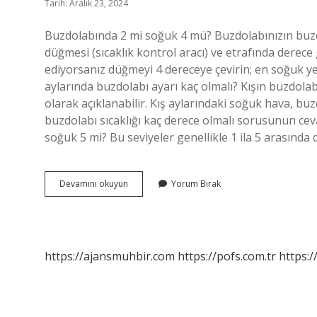
Tarih: Aralık 23, 2024
Buzdolabında 2 mi soğuk 4 mü? Buzdolabınızın buzd
düğmesi (sıcaklık kontrol aracı) ve etrafında derece
ediyorsanız düğmeyi 4 dereceye çevirin; en soğuk yer
aylarında buzdolabı ayarı kaç olmalı? Kışın buzdolab
olarak açıklanabilir. Kış aylarındaki soğuk hava, buz
buzdolabı sıcaklığı kaç derece olmalı sorusunun ceva
soğuk 5 mi? Bu seviyeler genellikle 1 ila 5 arasında 
Buzdolabı
Devamını okuyun
Yorum Bırak
Ayarları
Kaç
Olmalı
https://ajansmuhbir.com
https://pofs.com.tr
https:/