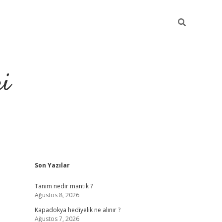
ri
Sidebar
Son Yazılar
vdcasino
Tanım nedir mantık ?
Ağustos 8, 2026
Kapadokya hediyelik ne alınır ?
Ağustos 7, 2026