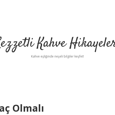
ezzetli Kahve Hikayele
Kahve eşliğinde neşeli bilgiler keşfet!
aç Olmalı