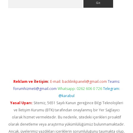
line
Reklam ve İletişim:
E-mail:
backlinkpaneli@gmail.com
Teams:
forumhizmeti@gmail.com
Whatsapp: 0262 606 0 726
Telegram:
@karabul
Yasal Uyarı:
Sitemiz, 5651 Sayılı Kanun gereğince Bilgi Teknolojileri
ve İletişim Kurumu (BTK) tarafından onaylanmış bir Yer Sağlayıcı
olarak hizmet vermektedir. Bu nedenle, sitedeki içerikleri proaktif
olarak denetleme veya araştırma yükümlülüğümüz bulunmamaktadır.
Ancak, üyelerimiz yazdıkları içeriklerin sorumluluğunu taşımakta olup,