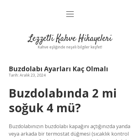
menüyü
Anasayfa
aç
Gizlilik Politikası
Lezzetli Kahve Hikayeleri
Yasal Uyarı
Kahve eşliğinde neşeli bilgiler keşfet!
Hakkımızda
Buzdolabı Ayarları Kaç Olmalı
Tarih: Aralık 23, 2024
Buzdolabında 2 mi
soğuk 4 mü?
Buzdolabınızın buzdolabı kapağını açtığınızda yanda
veya arkada bir termostat düğmesi (sıcaklık kontrol