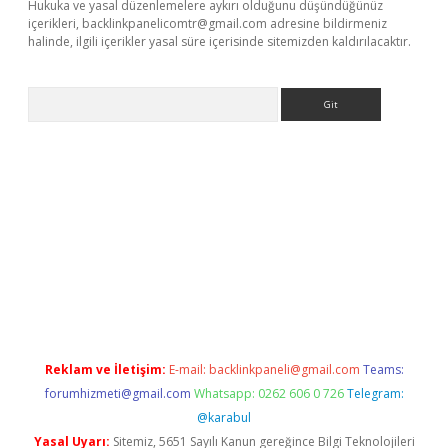
Hukuka ve yasal düzenlemelere aykırı olduğunu düşündüğünüz
içerikleri,
backlinkpanelicomtr@gmail.com
adresine bildirmeniz
halinde, ilgili içerikler yasal süre içerisinde sitemizden kaldırılacaktır.
Arama
ne
Reklam ve İletişim:
E-mail:
backlinkpaneli@gmail.com
Teams:
forumhizmeti@gmail.com
Whatsapp: 0262 606 0 726
Telegram:
@karabul
Yasal Uyarı:
Sitemiz, 5651 Sayılı Kanun gereğince Bilgi Teknolojileri