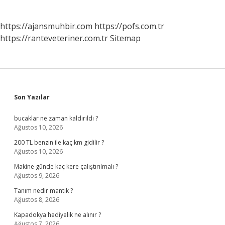
https://ajansmuhbir.com
https://pofs.com.tr
https://ranteveteriner.com.tr
Sitemap
Sidebar
Son Yazılar
bucaklar ne zaman kaldırıldı ?
Ağustos 10, 2026
200 TL benzin ile kaç km gidilir ?
Ağustos 10, 2026
Makine günde kaç kere çalıştırılmalı ?
Ağustos 9, 2026
Tanım nedir mantık ?
Ağustos 8, 2026
Kapadokya hediyelik ne alınır ?
Ağustos 7, 2026