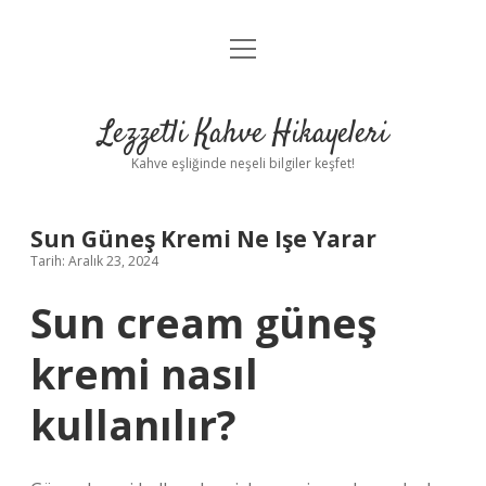
menüyü
Anasayfa
aç
Gizlilik Politikası
Lezzetli Kahve Hikayeleri
Yasal Uyarı
Kahve eşliğinde neşeli bilgiler keşfet!
Hakkımızda
Sun Güneş Kremi Ne Işe Yarar
Tarih: Aralık 23, 2024
Sun cream güneş
kremi nasıl
kullanılır?