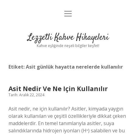
menüyü
Anasayfa
aç
Gizlilik Politikası
Lezzetli Kahve Hikayeleri
Yasal Uyarı
Kahve eşliğinde neşeli bilgiler keşfet!
Hakkımızda
Etiket:
Asit günlük hayatta nerelerde kullanılır
Asit Nedir Ve Ne Için Kullanılır
Tarih: Aralık 22, 2024
Asit nedir, ne için kullanılır? Asitler, kimyada yaygın
olarak kullanılan ve çeşitli özellikleriyle dikkat çeken
maddelerdir. En temel tanımlarıyla asitler, suya
salındıklarında hidrojen iyonları (H⁺) salabilen ve bu