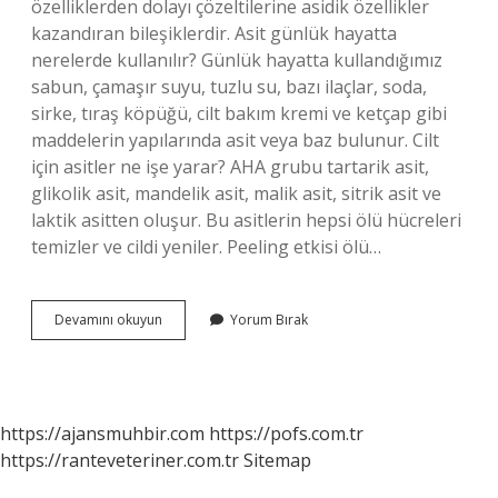
özelliklerden dolayı çözeltilerine asidik özellikler
kazandıran bileşiklerdir. Asit günlük hayatta
nerelerde kullanılır? Günlük hayatta kullandığımız
sabun, çamaşır suyu, tuzlu su, bazı ilaçlar, soda,
sirke, tıraş köpüğü, cilt bakım kremi ve ketçap gibi
maddelerin yapılarında asit veya baz bulunur. Cilt
için asitler ne işe yarar? AHA grubu tartarik asit,
glikolik asit, mandelik asit, malik asit, sitrik asit ve
laktik asitten oluşur. Bu asitlerin hepsi ölü hücreleri
temizler ve cildi yeniler. Peeling etkisi ölü…
Asit
Devamını okuyun
Yorum Bırak
Nedir
Ve
Ne
Için
Kullanılır
https://ajansmuhbir.com
https://pofs.com.tr
https://ranteveteriner.com.tr
Sitemap