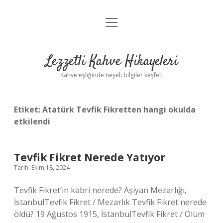
menüyü
Anasayfa
aç
Gizlilik Politikası
Lezzetli Kahve Hikayeleri
Yasal Uyarı
Kahve eşliğinde neşeli bilgiler keşfet!
Hakkımızda
Etiket:
Atatürk Tevfik Fikretten hangi okulda
etkilendi
Tevfik Fikret Nerede Yatıyor
Tarih: Ekim 18, 2024
Tevfik Fikret’in kabri nerede? Aşiyan Mezarlığı,
İstanbulTevfik Fikret / Mezarlık Tevfik Fikret nerede
öldü? 19 Ağustos 1915, İstanbulTevfik Fikret / Ölüm