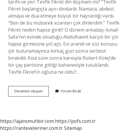
tarihi ve yeri Tevfik Fikret din düşmanı mı? “Tevfik
Fikret başlangıçta aşırı dindardı. Namaza, abdest
almaya ve dua etmeye büyük bir hayranlığı vardı.
“Ben de bu mübarek ezanları çok dinlerdim.” Tevfik
Fikret neden hapse girdi? O dönem arkadaşı İsmail
Safa’nın evinde okuduğu Abdülhamit karşıtı bir şiir
hapse girmesine yol açtı. Evi arandı ve söz konusu
şiir bulunamayınca birkaç gün sonra serbest
bırakıldı. Kısa süre sonra karısıyla Robert Kolej’de
bir çay partisine gittiği bahanesiyle tutuklandı.
Tevfik Fikret’in oğluna ne oldu?…
Tevfik
Devamını okuyun
Yorum Bırak
Fikret
Nerede
Yatıyor
https://ajansmuhbir.com
https://pofs.com.tr
https://ranteveteriner.com.tr
Sitemap