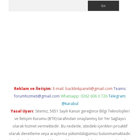
Arama
e
Reklam ve İletişim:
E-mail:
backlinkpaneli@gmail.com
Teams:
forumhizmeti@gmail.com
Whatsapp: 0262 606 0 726
Telegram:
@karabul
Yasal Uyarı:
Sitemiz, 5651 Sayılı Kanun gereğince Bilgi Teknolojileri
ve İletişim Kurumu (BTK) tarafından onaylanmış bir Yer Sağlayıcı
olarak hizmet vermektedir. Bu nedenle, sitedeki içerikleri proaktif
olarak denetleme veya araştırma yükümlülüğümüz bulunmamaktadır.