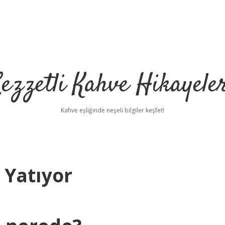
ezzetli Kahve Hikayele
Kahve eşliğinde neşeli bilgiler keşfet!
 Yatıyor