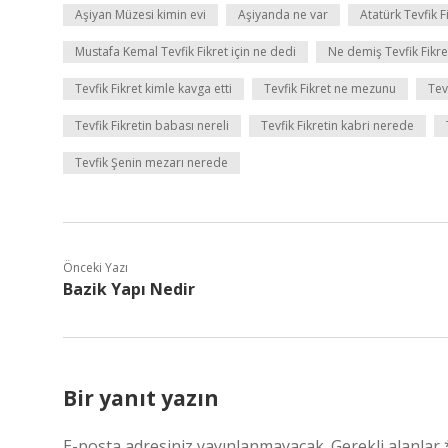
Aşiyan Müzesi kimin evi
Aşiyanda ne var
Atatürk Tevfik F
Mustafa Kemal Tevfik Fikret için ne dedi
Ne demiş Tevfik Fikre
Tevfik Fikret kimle kavga etti
Tevfik Fikret ne mezunu
Tev
Tevfik Fikretin babası nereli
Tevfik Fikretin kabri nerede
Tevfik Şenin mezarı nerede
Önceki Yazı
Bazik Yapı Nedir
Bir yanıt yazın
E-posta adresiniz yayınlanmayacak.
Gerekli alanlar