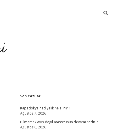
ri
Sidebar
Son Yazılar
vdcasino.onlin
Kapadokya hediyelik ne alınır ?
Ağustos 7, 2026
Bilmemek ayıp değil atasözünün devamı nedir ?
Ağustos 6, 2026