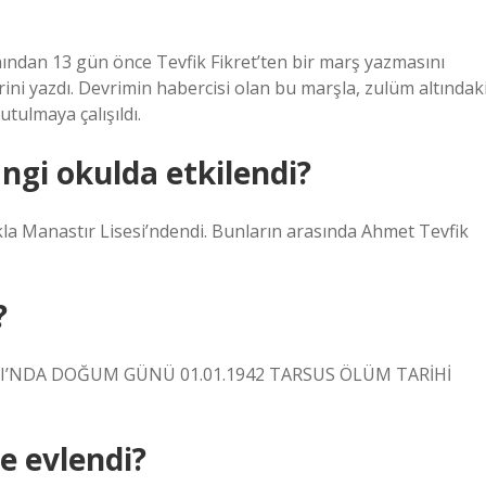
anından 13 gün önce Tevfik Fikret’ten bir marş yazmasını
şiirini yazdı. Devrimin habercisi olan bu marşla, zulüm altındak
tulmaya çalışıldı.
ngi okulda etkilendi?
la Manastır Lisesi’ndendi. Bunların arasında Ahmet Tevfik
?
I’NDA DOĞUM GÜNÜ 01.01.1942 TARSUS ÖLÜM TARİHİ
le evlendi?