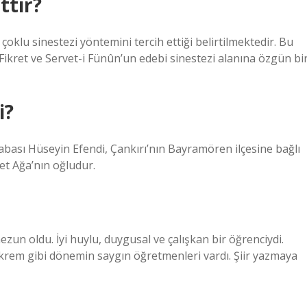
ttir?
çoklu sinestezi yöntemini tercih ettiği belirtilmektedir. Bu
 Fikret ve Servet-i Fünûn’un edebi sinestezi alanına özgün bi
i?
Babası Hüseyin Efendi, Çankırı’nın Bayramören ilçesine bağlı
et Ağa’nın oğludur.
mezun oldu. İyi huylu, duygusal ve çalışkan bir öğrenciydi.
krem gibi dönemin saygın öğretmenleri vardı. Şiir yazmaya