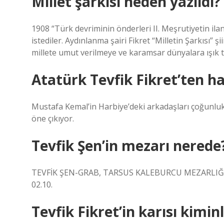
Millet şarkısı neden yazıldı?
1908 “Türk devriminin önderleri II. Meşrutiyetin il
istediler. Aydınlanma şairi Fikret “Milletin Şarkısı” 
millete umut verilmeye ve karamsar dünyalara ışık tu
Atatürk Tevfik Fikret’ten ha
Mustafa Kemal’in Harbiye’deki arkadaşları çoğunluk
öne çıkıyor.
Tevfik Şen’in mezarı nerede
TEVFİK ŞEN-GRAB, TARSUS KALEBURCU MEZARLIĞ
02.10.
Tevfik Fikret’in karısı kimin