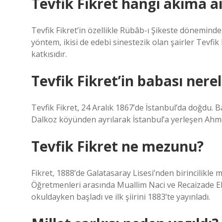
Tevfik Fikret hangi akıma ai
Tevfik Fikret’in özellikle Rübâb-ı Şikeste döneminde 
yöntem, ikisi de edebi sinestezik olan şairler Tevfik
katkısıdır.
Tevfik Fikret’in babası nerel
Tevfik Fikret, 24 Aralık 1867’de İstanbul’da doğdu. 
Dalkoz köyünden ayrılarak İstanbul’a yerleşen Ahm
Tevfik Fikret ne mezunu?
Fikret, 1888’de Galatasaray Lisesi’nden birincilikle 
Öğretmenleri arasında Muallim Naci ve Recaizade E
okuldayken başladı ve ilk şiirini 1883’te yayınladı.