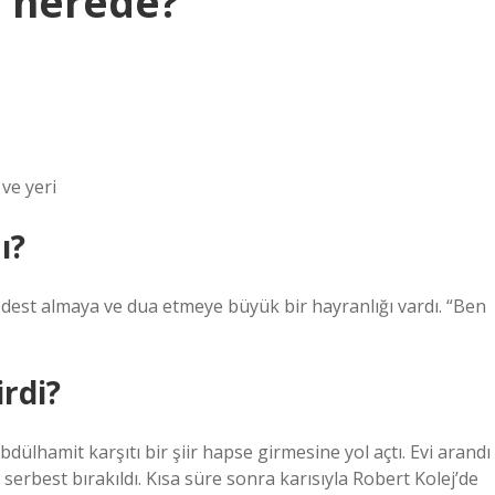
i nerede?
 ve yeri
ı?
abdest almaya ve dua etmeye büyük bir hayranlığı vardı. “Ben
rdi?
lhamit karşıtı bir şiir hapse girmesine yol açtı. Evi arandı
erbest bırakıldı. Kısa süre sonra karısıyla Robert Kolej’de