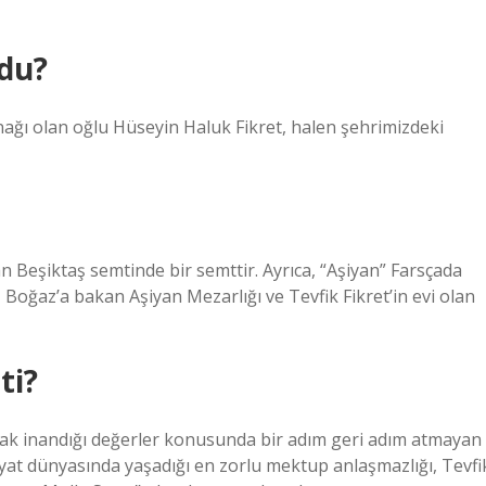
ldu?
ynağı olan oğlu Hüseyin Haluk Fikret, halen şehrimizdeki
 Beşiktaş semtinde bir semttir. Ayrıca, “Aşiyan” Farsçada
 Boğaz’a bakan Aşiyan Mezarlığı ve Tevfik Fikret’in evi olan
ti?
p ancak inandığı değerler konusunda bir adım geri adım atmayan
iyat dünyasında yaşadığı en zorlu mektup anlaşmazlığı, Tevfi