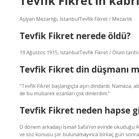
Tevfik Fikret’in kabr
Aşiyan Mezarlığı, İstanbulTevfik Fikret / Mezarlık
Tevfik Fikret nerede öldü?
19 Ağustos 1915, İstanbulTevfik Fikret / Ölüm tarihi
Tevfik Fikret din düşmanı m
“Tevfik Fikret başlangıçta aşırı dindardı. Namaza, 
de bu mübarek ezanları çok dinlerdim.”
Tevfik Fikret neden hapse gi
O dönem arkadaşı İsmail Safa’nın evinde okuduğu Abdü
ve söz konusu şiir bulunamayınca birkaç gün sonra s