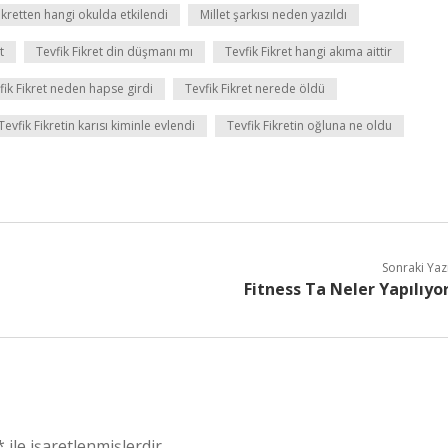
ikretten hangi okulda etkilendi
Millet şarkısı neden yazıldı
t
Tevfik Fikret din düşmanı mı
Tevfik Fikret hangi akıma aittir
fik Fikret neden hapse girdi
Tevfik Fikret nerede öldü
Tevfik Fikretin karısı kiminle evlendi
Tevfik Fikretin oğluna ne oldu
Sonraki Yaz
Fitness Ta Neler Yapılıyo
*
ile işaretlenmişlerdir