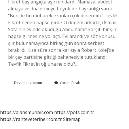
Fikret başlangıçta aşırı dindardı. Namaza, abdest
almaya ve dua etmeye büyük bir hayranlığı vardı.
“Ben de bu mübarek ezanları çok dinlerdim.” Tevfik
Fikret neden hapse girdi? O dönem arkadaşı İsmail
Safa’nın evinde okuduğu Abdülhamit karşıtı bir şiir
hapse girmesine yol açtı. Evi arandı ve söz konusu
şiir bulunamayınca birkaç gün sonra serbest
bırakıldı. Kısa süre sonra karısıyla Robert Kolej’de
bir çay partisine gittiği bahanesiyle tutuklandı.
Tevfik Fikret’in oğluna ne oldu?…
Tevfik
Devamını okuyun
Yorum Bırak
Fikret
Nerede
Yatıyor
https://ajansmuhbir.com
https://pofs.com.tr
https://ranteveteriner.com.tr
Sitemap