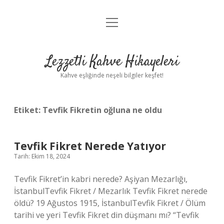
menüyü
Anasayfa
aç
Gizlilik Politikası
Lezzetli Kahve Hikayeleri
Yasal Uyarı
Kahve eşliğinde neşeli bilgiler keşfet!
Hakkımızda
Etiket:
Tevfik Fikretin oğluna ne oldu
Tevfik Fikret Nerede Yatıyor
Tarih: Ekim 18, 2024
Tevfik Fikret’in kabri nerede? Aşiyan Mezarlığı,
İstanbulTevfik Fikret / Mezarlık Tevfik Fikret nerede
öldü? 19 Ağustos 1915, İstanbulTevfik Fikret / Ölüm
tarihi ve yeri Tevfik Fikret din düşmanı mı? “Tevfik