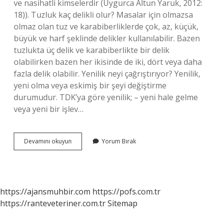
ve nasihatli kimselerdir (Uygurca Altun Yaruk, 2012:
18)). Tuzluk kaç delikli olur? Masalar için olmazsa
olmaz olan tuz ve karabiberliklerde çok, az, küçük,
büyük ve harf şeklinde delikler kullanılabilir. Bazen
tuzlukta üç delik ve karabiberlikte bir delik
olabilirken bazen her ikisinde de iki, dört veya daha
fazla delik olabilir. Yenilik neyi çağrıştırıyor? Yenilik,
yeni olma veya eskimiş bir şeyi değiştirme
durumudur. TDK’ya göre yenilik; – yeni hale gelme
veya yeni bir işlev…
Tuzluk
Devamını okuyun
Yorum Bırak
Neyi
Çağrıştırıyor
https://ajansmuhbir.com
https://pofs.com.tr
https://ranteveteriner.com.tr
Sitemap