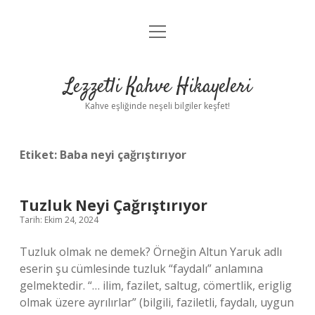
menüyü
Anasayfa
aç
Gizlilik Politikası
Lezzetli Kahve Hikayeleri
Yasal Uyarı
Kahve eşliğinde neşeli bilgiler keşfet!
Hakkımızda
Etiket:
Baba neyi çağrıştırıyor
Tuzluk Neyi Çağrıştırıyor
Tarih: Ekim 24, 2024
Tuzluk olmak ne demek? Örneğin Altun Yaruk adlı
eserin şu cümlesinde tuzluk “faydalı” anlamına
gelmektedir. “… ilim, fazilet, saltug, cömertlik, eriglig
olmak üzere ayrılırlar” (bilgili, faziletli, faydalı, uygun