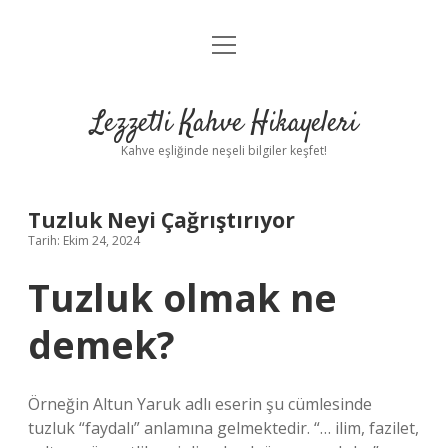
menüyü
Anasayfa
aç
Gizlilik Politikası
Lezzetli Kahve Hikayeleri
Yasal Uyarı
Kahve eşliğinde neşeli bilgiler keşfet!
Hakkımızda
Tuzluk Neyi Çağrıştırıyor
Tarih: Ekim 24, 2024
Tuzluk olmak ne
demek?
Örneğin Altun Yaruk adlı eserin şu cümlesinde
tuzluk “faydalı” anlamına gelmektedir. “… ilim, fazilet,