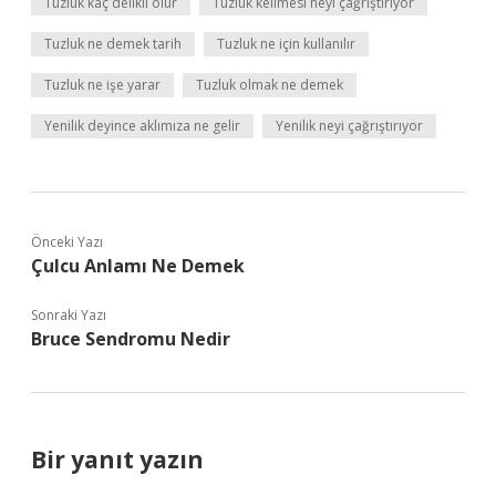
Tuzluk kaç delikli olur
Tuzluk kelimesi neyi çağrıştırıyor
Tuzluk ne demek tarih
Tuzluk ne için kullanılır
Tuzluk ne işe yarar
Tuzluk olmak ne demek
Yenilik deyince aklımıza ne gelir
Yenilik neyi çağrıştırıyor
Önceki Yazı
Çulcu Anlamı Ne Demek
Sonraki Yazı
Bruce Sendromu Nedir
Bir yanıt yazın