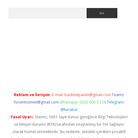
Arama
e
Reklam ve İletişim:
E-mail:
backlinkpaneli@gmail.com
Teams:
forumhizmeti@gmail.com
Whatsapp: 0262 606 0 726
Telegram:
@karabul
Yasal Uyarı:
Sitemiz, 5651 Sayılı Kanun gereğince Bilgi Teknolojileri
ve İletişim Kurumu (BTK) tarafından onaylanmış bir Yer Sağlayıcı
olarak hizmet vermektedir. Bu nedenle, sitedeki içerikleri proaktif