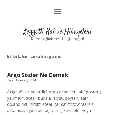
menüyü
Anasayfa
aç
Gizlilik Politikası
Lezzetli Kahve Hikayeleri
Yasal Uyarı
Kahve eşliğinde neşeli bilgiler keşfet!
Hakkımızda
Etiket:
Gerizekalı argo mu
Argo Sözler Ne Demek
Tarih: Ekim 27, 2024
Argo sözler nelerdir? Argo örnekleri: afi “gösteriş
yapmak”, aptal, budala “aptal, soytarı, saf”
dolandırıcı “hırsız” steal “çalma” throw “asılsız,
anlamsız, uydurulmuş, yanlış kelimeler veya