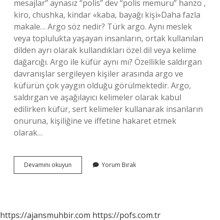
mesajlar” aynasız “polis” dev “polis memuru” hanzo ,
kiro, chushka, kindar «kaba, bayağı kişi»Daha fazla
makale… Argo söz nedir? Türk argo. Aynı meslek
veya toplulukta yaşayan insanların, ortak kullanılan
dilden ayrı olarak kullandıkları özel dil veya kelime
dağarcığı. Argo ile küfür aynı mı? Özellikle saldırgan
davranışlar sergileyen kişiler arasında argo ve
küfürün çok yaygın olduğu görülmektedir. Argo,
saldırgan ve aşağılayıcı kelimeler olarak kabul
edilirken küfür, sert kelimeler kullanarak insanların
onuruna, kişiliğine ve iffetine hakaret etmek
olarak…
Argo
Devamını okuyun
Yorum Bırak
Sözler
Ne
Demek
https://ajansmuhbir.com
https://pofs.com.tr