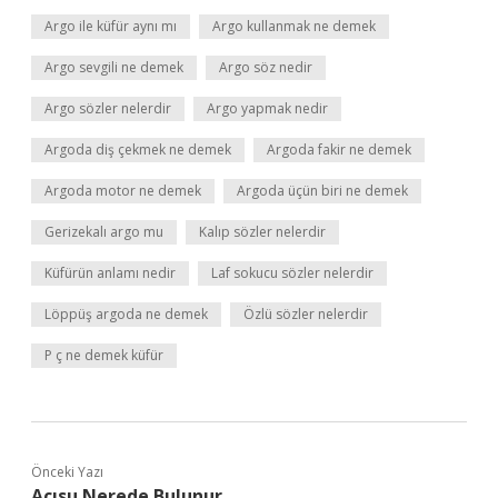
Argo ile küfür aynı mı
Argo kullanmak ne demek
Argo sevgili ne demek
Argo söz nedir
Argo sözler nelerdir
Argo yapmak nedir
Argoda diş çekmek ne demek
Argoda fakir ne demek
Argoda motor ne demek
Argoda üçün biri ne demek
Gerizekalı argo mu
Kalıp sözler nelerdir
Küfürün anlamı nedir
Laf sokucu sözler nelerdir
Löppüş argoda ne demek
Özlü sözler nelerdir
P ç ne demek küfür
Önceki Yazı
Acısu Nerede Bulunur