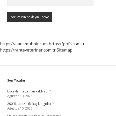
https://ajansmuhbir.com
https://pofs.com.tr
https://ranteveteriner.com.tr
Sitemap
Sidebar
Son Yazılar
bucaklar ne zaman kaldırıldı ?
Ağustos 10, 2026
200 TL benzin ile kaç km gidilir ?
Ağustos 10, 2026