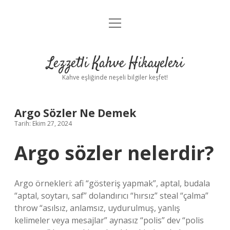
menüyü
Anasayfa
aç
Gizlilik Politikası
Lezzetli Kahve Hikayeleri
Yasal Uyarı
Kahve eşliğinde neşeli bilgiler keşfet!
Hakkımızda
Argo Sözler Ne Demek
Tarih: Ekim 27, 2024
Argo sözler nelerdir?
Argo örnekleri: afi “gösteriş yapmak”, aptal, budala
“aptal, soytarı, saf” dolandırıcı “hırsız” steal “çalma”
throw “asılsız, anlamsız, uydurulmuş, yanlış
kelimeler veya mesajlar” aynasız “polis” dev “polis