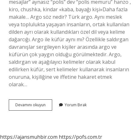
mesajlar” aynasız “polis” dev “polis memuru” hanzo ,
kiro, chushka, kindar «kaba, bayağı kişi»Daha fazla
makale… Argo söz nedir? Türk argo. Aynı meslek
veya toplulukta yaşayan insanların, ortak kullanılan
dilden ayrı olarak kullandıkları özel dil veya kelime
dağarcığı. Argo ile küfür aynı mı? Özellikle saldırgan
davranışlar sergileyen kişiler arasında argo ve
küfürün çok yaygın olduğu görülmektedir. Argo,
saldırgan ve aşağılayıcı kelimeler olarak kabul
edilirken küfür, sert kelimeler kullanarak insanların
onuruna, kişiliğine ve iffetine hakaret etmek
olarak…
Argo
Devamını okuyun
Yorum Bırak
Sözler
Ne
Demek
https://ajansmuhbir.com
https://pofs.com.tr