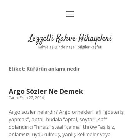
menüyü
Anasayfa
aç
Gizlilik Politikası
Lezzetli Kahve Hikayeleri
Yasal Uyarı
Kahve eşliğinde neşeli bilgiler keşfet!
Hakkımızda
Etiket:
Küfürün anlamı nedir
Argo Sözler Ne Demek
Tarih: Ekim 27, 2024
Argo sözler nelerdir? Argo örnekleri: afi “gösteriş
yapmak”, aptal, budala “aptal, soytarı, saf”
dolandırıcı “hırsız” steal “çalma” throw “asılsız,
anlamsız, uydurulmuş, yanlış kelimeler veya