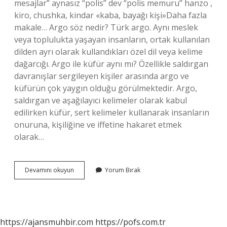
mesajlar” aynasız “polis” dev “polis memuru” hanzo ,
kiro, chushka, kindar «kaba, bayağı kişi»Daha fazla
makale… Argo söz nedir? Türk argo. Aynı meslek
veya toplulukta yaşayan insanların, ortak kullanılan
dilden ayrı olarak kullandıkları özel dil veya kelime
dağarcığı. Argo ile küfür aynı mı? Özellikle saldırgan
davranışlar sergileyen kişiler arasında argo ve
küfürün çok yaygın olduğu görülmektedir. Argo,
saldırgan ve aşağılayıcı kelimeler olarak kabul
edilirken küfür, sert kelimeler kullanarak insanların
onuruna, kişiliğine ve iffetine hakaret etmek
olarak…
Argo
Devamını okuyun
Yorum Bırak
Sözler
Ne
Demek
https://ajansmuhbir.com
https://pofs.com.tr