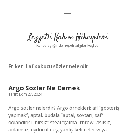
menüyü
Anasayfa
aç
Gizlilik Politikası
Lezzetli Kahve Hikayeleri
Yasal Uyarı
Kahve eşliğinde neşeli bilgiler keşfet!
Hakkımızda
Etiket:
Laf sokucu sözler nelerdir
Argo Sözler Ne Demek
Tarih: Ekim 27, 2024
Argo sözler nelerdir? Argo örnekleri: afi “gösteriş
yapmak”, aptal, budala “aptal, soytarı, saf”
dolandırıcı “hırsız” steal “çalma” throw “asılsız,
anlamsız, uydurulmuş, yanlış kelimeler veya