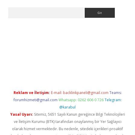
Arama
e
Reklam ve İletişim:
E-mail:
backlinkpaneli@gmail.com
Teams:
forumhizmeti@gmail.com
Whatsapp: 0262 606 0 726
Telegram:
@karabul
Yasal Uyarı:
Sitemiz, 5651 Sayılı Kanun gereğince Bilgi Teknolojileri
ve İletişim Kurumu (BTK) tarafından onaylanmış bir Yer Sağlayıcı
olarak hizmet vermektedir. Bu nedenle, sitedeki içerikleri proaktif