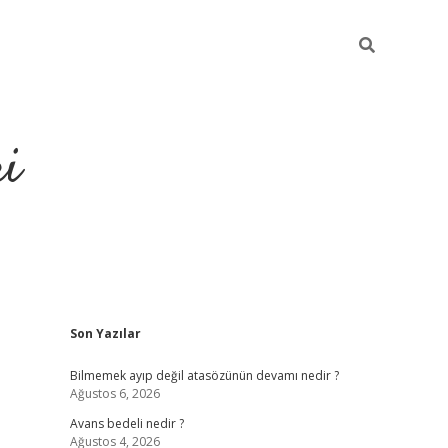
ri
Sidebar
Son Yazılar
vdcasino
Bilmemek ayıp değil atasözünün devamı nedir ?
Ağustos 6, 2026
Avans bedeli nedir ?
Ağustos 4, 2026