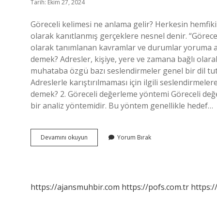
Tarih: Ekim 27, 2024
Göreceli kelimesi ne anlama gelir? Herkesin hemfiki
olarak kanıtlanmış gerçeklere nesnel denir. “Göreceli
olarak tanımlanan kavramlar ve durumlar yoruma açık
demek? Adresler, kişiye, yere ve zamana bağlı olar
muhataba özgü bazı seslendirmeler genel bir dil t
Adreslerle karıştırılmaması için ilgili seslendirmele
demek? 2. Göreceli değerleme yöntemi Göreceli değe
bir analiz yöntemidir. Bu yöntem genellikle hedef…
Göreceli
Devamını okuyun
Yorum Bırak
Kavram
Ne
https://ajansmuhbir.com
https://pofs.com.tr
https:/