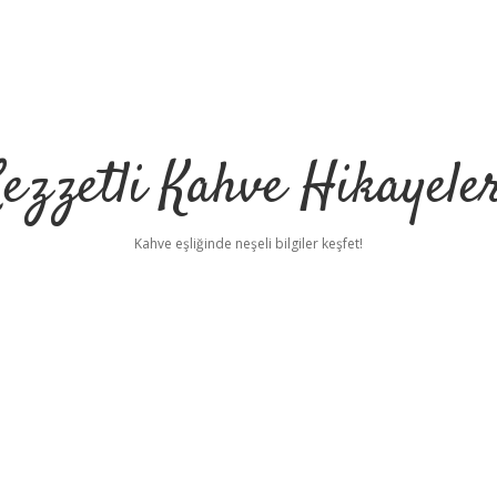
ezzetli Kahve Hikayele
Kahve eşliğinde neşeli bilgiler keşfet!