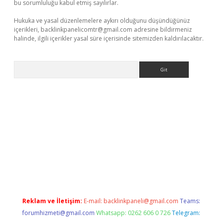
bu sorumluluğu kabul etmiş sayılırlar.
Hukuka ve yasal düzenlemelere aykırı olduğunu düşündüğünüz
içerikleri,
backlinkpanelicomtr@gmail.com
adresine bildirmeniz
halinde, ilgili içerikler yasal süre içerisinde sitemizden kaldırılacaktır.
Arama
asino.online
Reklam ve İletişim:
E-mail:
backlinkpaneli@gmail.com
Teams:
forumhizmeti@gmail.com
Whatsapp: 0262 606 0 726
Telegram: