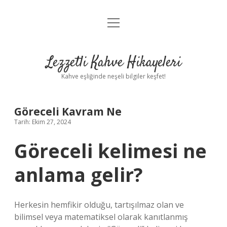
menüyü
Anasayfa
aç
Gizlilik Politikası
Lezzetli Kahve Hikayeleri
Yasal Uyarı
Kahve eşliğinde neşeli bilgiler keşfet!
Hakkımızda
Göreceli Kavram Ne
Tarih: Ekim 27, 2024
Göreceli kelimesi ne
anlama gelir?
Herkesin hemfikir olduğu, tartışılmaz olan ve
bilimsel veya matematiksel olarak kanıtlanmış