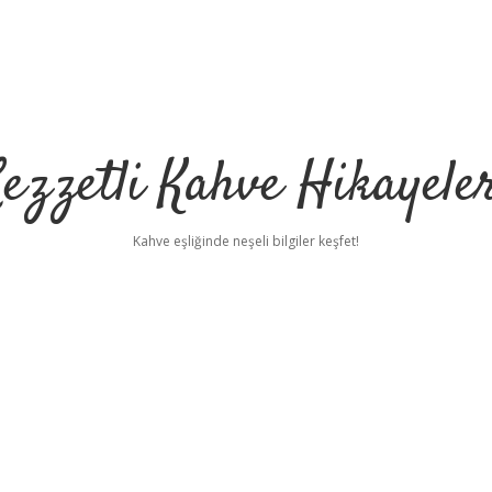
ezzetli Kahve Hikayele
Kahve eşliğinde neşeli bilgiler keşfet!