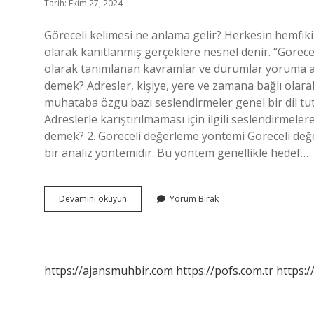
Tarih: Ekim 27, 2024
Göreceli kelimesi ne anlama gelir? Herkesin hemfiki
olarak kanıtlanmış gerçeklere nesnel denir. “Göreceli
olarak tanımlanan kavramlar ve durumlar yoruma açık
demek? Adresler, kişiye, yere ve zamana bağlı olar
muhataba özgü bazı seslendirmeler genel bir dil t
Adreslerle karıştırılmaması için ilgili seslendirmele
demek? 2. Göreceli değerleme yöntemi Göreceli değe
bir analiz yöntemidir. Bu yöntem genellikle hedef…
Göreceli
Devamını okuyun
Yorum Bırak
Kavram
Ne
https://ajansmuhbir.com
https://pofs.com.tr
https:/