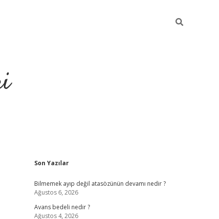
ri
Sidebar
Son Yazılar
vdcasino
Bilmemek ayıp değil atasözünün devamı nedir ?
Ağustos 6, 2026
Avans bedeli nedir ?
Ağustos 4, 2026