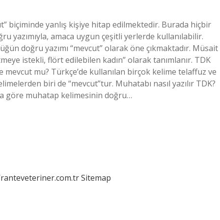
” biçiminde yanlış kişiye hitap edilmektedir. Burada hiçbir
ğru yazımıyla, amaca uygun çeşitli yerlerde kullanılabilir.
cüğün doğru yazımı “mevcut” olarak öne çıkmaktadır. Müsait
etmeye istekli, flört edilebilen kadın” olarak tanımlanır. TDK
 mevcut mu? Türkçe’de kullanılan birçok kelime telaffuz ve
 kelimelerden biri de “mevcut”tur. Muhatabı nasıl yazılır TDK?
a göre muhatap kelimesinin doğru…
/ranteveteriner.com.tr
Sitemap