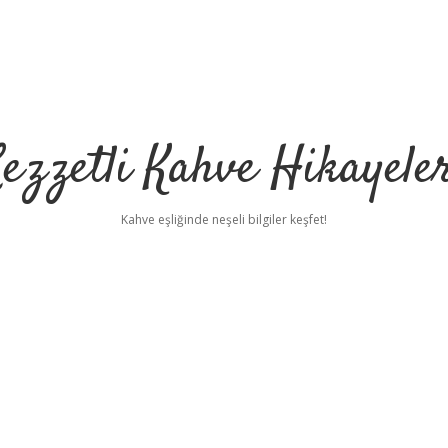
ezzetli Kahve Hikayele
Kahve eşliğinde neşeli bilgiler keşfet!