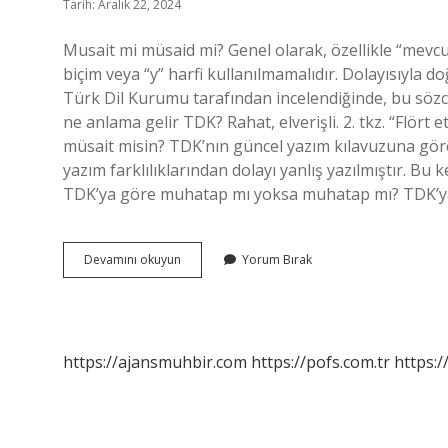
Tarih: Aralık 22, 2024
Musait mi müsaid mi? Genel olarak, özellikle “mevcut
biçim veya “y” harfi kullanılmamalıdır. Dolayısıyla do
Türk Dil Kurumu tarafından incelendiğinde, bu söz
ne anlama gelir TDK? Rahat, elverişli. 2. tkz. “Flört 
müsait misin? TDK’nın güncel yazım kılavuzuna göre
yazım farklılıklarından dolayı yanlış yazılmıştır. Bu
TDK’ya göre muhatap mı yoksa muhatap mı? TDK’y
Müsaid
Devamını okuyun
Yorum Bırak
Nasıl
Yazılır
https://ajansmuhbir.com
https://pofs.com.tr
https:/