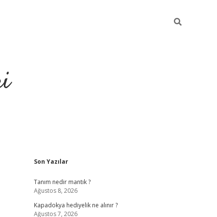
ri
Sidebar
Son Yazılar
vdcasino
Tanım nedir mantık ?
Ağustos 8, 2026
Kapadokya hediyelik ne alınır ?
Ağustos 7, 2026