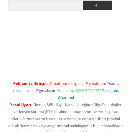
Arama
e
Reklam ve İletişim:
E-mail:
backlinkpaneli@gmail.com
Teams:
forumhizmeti@gmail.com
Whatsapp: 0262 606 0 726
Telegram:
@karabul
Yasal Uyarı:
Sitemiz, 5651 Sayılı Kanun gereğince Bilgi Teknolojileri
ve İletişim Kurumu (BTK) tarafından onaylanmış bir Yer Sağlayıcı
olarak hizmet vermektedir. Bu nedenle, sitedeki içerikleri proaktif
olarak denetleme veya araştırma yükümlülüğümüz bulunmamaktadır.