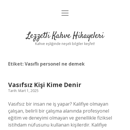
menüyü
Anasayfa
aç
Gizlilik Politikası
Lezzetli Kahve Hikayeleri
Yasal Uyarı
Kahve eşliğinde neşeli bilgiler keşfet!
Hakkımızda
Etiket:
Vasıflı personel ne demek
Vasıfsız Kişi Kime Denir
Tarih: Mart 1, 2025
Vasıfsız bir insan ne iş yapar? Kalifiye olmayan
çalışan, belirli bir çalışma alanında profesyonel
eğitim ve deneyimi olmayan ve genellikle fiziksel
istihdam nüfusunu kullanan kişilerdir. Kalifiye