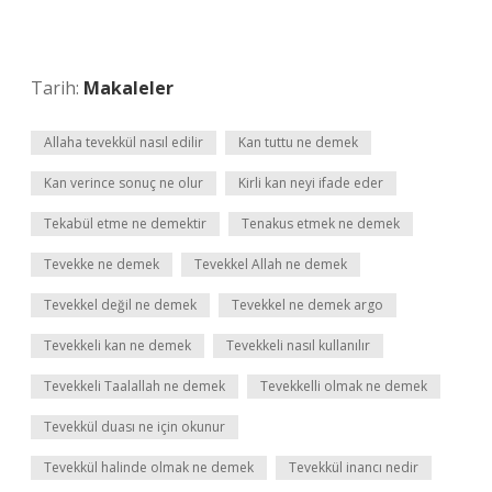
Tarih:
Makaleler
Allaha tevekkül nasıl edilir
Kan tuttu ne demek
Kan verince sonuç ne olur
Kirli kan neyi ifade eder
Tekabül etme ne demektir
Tenakus etmek ne demek
Tevekke ne demek
Tevekkel Allah ne demek
Tevekkel değil ne demek
Tevekkel ne demek argo
Tevekkeli kan ne demek
Tevekkeli nasıl kullanılır
Tevekkeli Taalallah ne demek
Tevekkelli olmak ne demek
Tevekkül duası ne için okunur
Tevekkül halinde olmak ne demek
Tevekkül inancı nedir