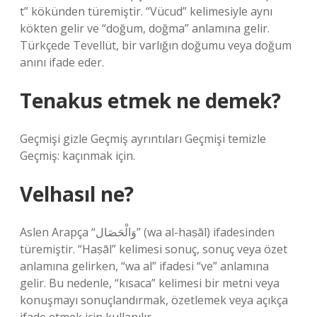
t” kökünden türemiştir. “Vücud” kelimesiyle aynı
kökten gelir ve “doğum, doğma” anlamına gelir.
Türkçede Tevellüt, bir varlığın doğumu veya doğum
anını ifade eder.
Tenakus etmek ne demek?
Geçmişi gizle Geçmiş ayrıntıları Geçmişi temizle
Geçmiş: kaçınmak için.
Velhasıl ne?
Aslen Arapça “وَالْحَصَال” (wa al-haṣāl) ifadesinden
türemiştir. “Haṣāl” kelimesi sonuç, sonuç veya özet
anlamına gelirken, “wa al” ifadesi “ve” anlamına
gelir. Bu nedenle, “kısaca” kelimesi bir metni veya
konuşmayı sonuçlandırmak, özetlemek veya açıkça