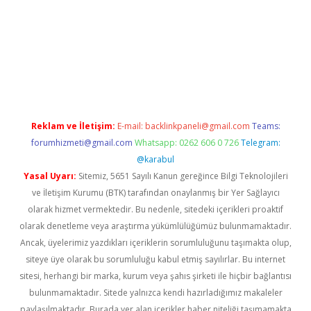
online
Reklam ve İletişim:
E-mail:
backlinkpaneli@gmail.com
Teams:
forumhizmeti@gmail.com
Whatsapp: 0262 606 0 726
Telegram:
@karabul
Yasal Uyarı:
Sitemiz, 5651 Sayılı Kanun gereğince Bilgi Teknolojileri
ve İletişim Kurumu (BTK) tarafından onaylanmış bir Yer Sağlayıcı
olarak hizmet vermektedir. Bu nedenle, sitedeki içerikleri proaktif
olarak denetleme veya araştırma yükümlülüğümüz bulunmamaktadır.
Ancak, üyelerimiz yazdıkları içeriklerin sorumluluğunu taşımakta olup,
siteye üye olarak bu sorumluluğu kabul etmiş sayılırlar. Bu internet
sitesi, herhangi bir marka, kurum veya şahıs şirketi ile hiçbir bağlantısı
bulunmamaktadır. Sitede yalnızca kendi hazırladığımız makaleler
paylaşılmaktadır. Burada yer alan içerikler haber niteliği taşımamakta