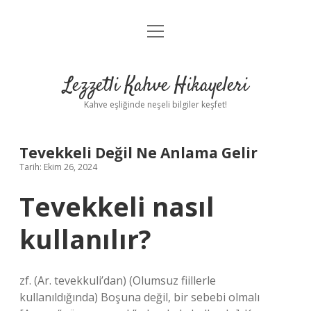
menüyü
Anasayfa
aç
Gizlilik Politikası
Lezzetli Kahve Hikayeleri
Yasal Uyarı
Kahve eşliğinde neşeli bilgiler keşfet!
Hakkımızda
Tevekkeli Değil Ne Anlama Gelir
Tarih: Ekim 26, 2024
Tevekkeli nasıl
kullanılır?
zf. (Ar. tevekkulі’dan) (Olumsuz fiillerle
kullanıldığında) Boşuna değil, bir sebebi olmalı