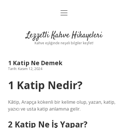
menüyü
Anasayfa
aç
Gizlilik Politikası
Lezzetli Kahve Hikayeleri
Yasal Uyarı
Kahve eşliğinde neşeli bilgiler keşfet!
Hakkımızda
1 Katip Ne Demek
Tarih: Kasım 12, 2024
1 Katip Nedir?
Kâtip, Arapça kökenli bir kelime olup, yazan, katip,
yazıcı ve usta katip anlamına gelir.
2 Katip Ne İş Yapar?