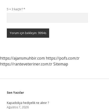
5 + 3 kaçtır?
*
https://ajansmuhbir.com
https://pofs.com.tr
https://ranteveteriner.com.tr
Sitemap
Sidebar
Son Yazılar
Kapadokya hediyelik ne alınır ?
Ağustos 7, 2026