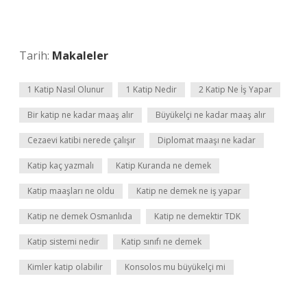
Tarih:
Makaleler
1 Katip Nasıl Olunur
1 Katip Nedir
2 Katip Ne İş Yapar
Bir katip ne kadar maaş alır
Büyükelçi ne kadar maaş alır
Cezaevi katibi nerede çalışır
Diplomat maaşı ne kadar
Katip kaç yazmalı
Katip Kuranda ne demek
Katip maaşları ne oldu
Katip ne demek ne iş yapar
Katip ne demek Osmanlıda
Katip ne demektir TDK
Katip sistemi nedir
Katip sınıfı ne demek
Kimler katip olabilir
Konsolos mu büyükelçi mi