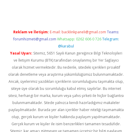
online
Reklam ve İletişim:
E-mail:
backlinkpaneli@gmail.com
Teams:
forumhizmeti@gmail.com
Whatsapp: 0262 606 0 726
Telegram:
@karabul
Yasal Uyarı:
Sitemiz, 5651 Sayılı Kanun gereğince Bilgi Teknolojileri
ve İletişim Kurumu (BTK) tarafından onaylanmış bir Yer Sağlayıcı
olarak hizmet vermektedir. Bu nedenle, sitedeki içerikleri proaktif
olarak denetleme veya araştırma yükümlülüğümüz bulunmamaktadır.
Ancak, üyelerimiz yazdıkları içeriklerin sorumluluğunu taşımakta olup,
siteye üye olarak bu sorumluluğu kabul etmiş sayılırlar. Bu internet
sitesi, herhangi bir marka, kurum veya şahıs şirketi ile hiçbir bağlantısı
bulunmamaktadır. Sitede yalnızca kendi hazırladığımız makaleler
paylaşılmaktadır. Burada yer alan içerikler haber niteliği taşımamakta
olup, gerçek kurum ve kişiler hakkında paylaşım yapılmamaktadır.
Gerçek kurum ve kişiler ile isim benzerlikleri tamamen tesadüfidir.
Sitemiz, kar amacı gütmeyen ve tamamen ücretsiz bir bilgi paylaşım