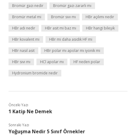
Bromür gazı nedir
Bromür gazı zararlı mı
Bromür metal mi
Bromür sıvı mı
HBr açılımı nedir
HBr adı nedir
HBr asit mi baz mı
HBr hangi bileşik
HBr kovalent mi
HBr mi daha asidik HF mi
HBr nasıl asit
HBr polar mı apolar mı iyonik mi
HBr sıvı mı
HCl apolar mı
HF neden polar
Hydronium bromide nedir
Önceki Yazı
1 Katip Ne Demek
Sonraki Yazı
Yoğuşma Nedir 5 Sınıf Örnekler