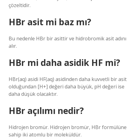
çözeltidir.
HBr asit mi baz mı?
Bu nedenle HBr bir asittir ve hidrobromik asit adını
alır.
HBr mi daha asidik HF mi?
HBr(aq)‍ asidi HF(aq)‍ asidinden daha kuvvetli bir asit
olduğundan [H+]‍ değeri daha büyük, pH‍ değeri ise
daha düşük olacaktır.
HBr açılımı nedir?
Hidrojen bromür. Hidrojen bromür, HBr formülüne
sahip iki atomlu bir moleküldür.