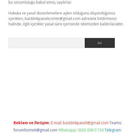
bu sorumluluğu kabul etmiş sayılırlar.
Hukuka ve yasal düzenlemelere aykırı olduğunu düşündüğünüz
içerikleri,
backlinkpanelicomtr@gmail.com
adresine bildirmeniz
halinde, ilgili içerikler yasal süre içerisinde sitemizden kaldırılacaktır.
Arama
online
Reklam ve İletişim:
E-mail:
backlinkpaneli@gmail.com
Teams:
forumhizmeti@gmail.com
Whatsapp: 0262 606 0 726
Telegram: