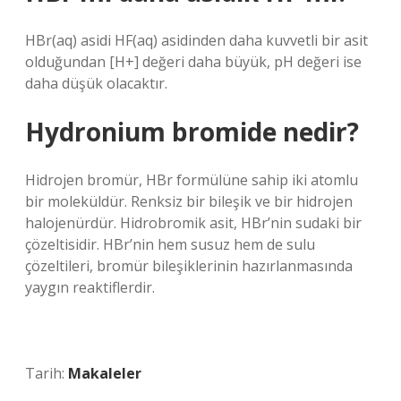
HBr(aq)‍ asidi HF(aq)‍ asidinden daha kuvvetli bir asit
olduğundan [H+]‍ değeri daha büyük, pH‍ değeri ise
daha düşük olacaktır.
Hydronium bromide nedir?
Hidrojen bromür, HBr formülüne sahip iki atomlu
bir moleküldür. Renksiz bir bileşik ve bir hidrojen
halojenürdür. Hidrobromik asit, HBr’nin sudaki bir
çözeltisidir. HBr’nin hem susuz hem de sulu
çözeltileri, bromür bileşiklerinin hazırlanmasında
yaygın reaktiflerdir.
Tarih:
Makaleler