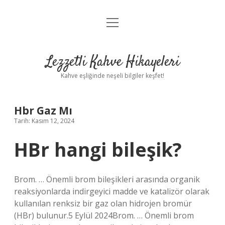
menüyü
Anasayfa
aç
Gizlilik Politikası
Lezzetli Kahve Hikayeleri
Yasal Uyarı
Kahve eşliğinde neşeli bilgiler keşfet!
Hakkımızda
Hbr Gaz Mı
Tarih: Kasım 12, 2024
HBr hangi bileşik?
Brom. … Önemli brom bileşikleri arasında organik
reaksiyonlarda indirgeyici madde ve katalizör olarak
kullanılan renksiz bir gaz olan hidrojen bromür
(HBr) bulunur.5 Eylül 2024Brom. … Önemli brom