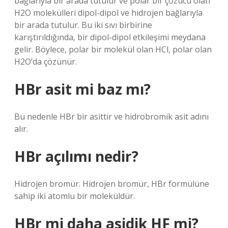
bağlarıyla bir arada tutulur ve polar bir çözücü olan
H2O molekülleri dipol-dipol ve hidrojen bağlarıyla
bir arada tutulur. Bu iki sıvı birbirine
karıştırıldığında, bir dipol-dipol etkileşimi meydana
gelir. Böylece, polar bir molekül olan HCl, polar olan
H2O’da çözünür.
HBr asit mi baz mı?
Bu nedenle HBr bir asittir ve hidrobromik asit adını
alır.
HBr açılımı nedir?
Hidrojen bromür. Hidrojen bromür, HBr formülüne
sahip iki atomlu bir moleküldür.
HBr mi daha asidik HF mi?