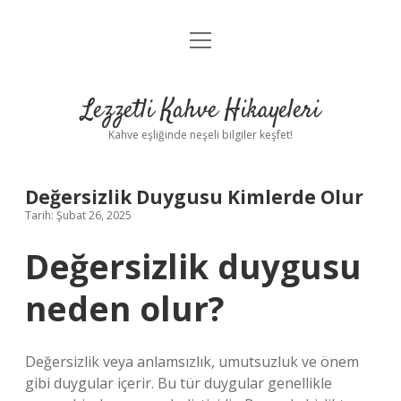
menüyü
Anasayfa
aç
Gizlilik Politikası
Lezzetli Kahve Hikayeleri
Yasal Uyarı
Kahve eşliğinde neşeli bilgiler keşfet!
Hakkımızda
Değersizlik Duygusu Kimlerde Olur
Tarih: Şubat 26, 2025
Değersizlik duygusu
neden olur?
Değersizlik veya anlamsızlık, umutsuzluk ve önem
gibi duygular içerir. Bu tür duygular genellikle