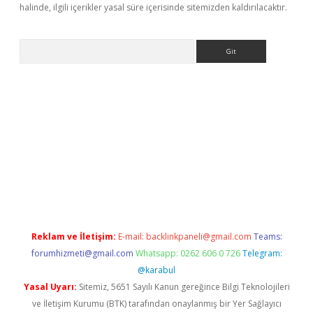
halinde, ilgili içerikler yasal süre içerisinde sitemizden kaldırılacaktır.
Arama
line
Reklam ve İletişim:
E-mail:
backlinkpaneli@gmail.com
Teams:
forumhizmeti@gmail.com
Whatsapp: 0262 606 0 726
Telegram:
@karabul
Yasal Uyarı:
Sitemiz, 5651 Sayılı Kanun gereğince Bilgi Teknolojileri
ve İletişim Kurumu (BTK) tarafından onaylanmış bir Yer Sağlayıcı